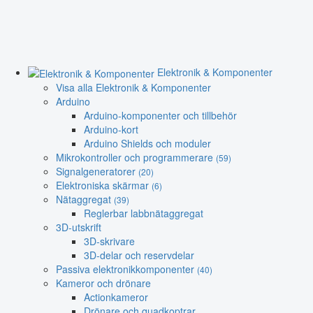
Elektronik & Komponenter
Visa alla Elektronik & Komponenter
Arduino
Arduino-komponenter och tillbehör
Arduino-kort
Arduino Shields och moduler
Mikrokontroller och programmerare
(59)
Signalgeneratorer
(20)
Elektroniska skärmar
(6)
Nätaggregat
(39)
Reglerbar labbnätaggregat
3D-utskrift
3D-skrivare
3D-delar och reservdelar
Passiva elektronikkomponenter
(40)
Kameror och drönare
Actionkameror
Drönare och quadkoptrar