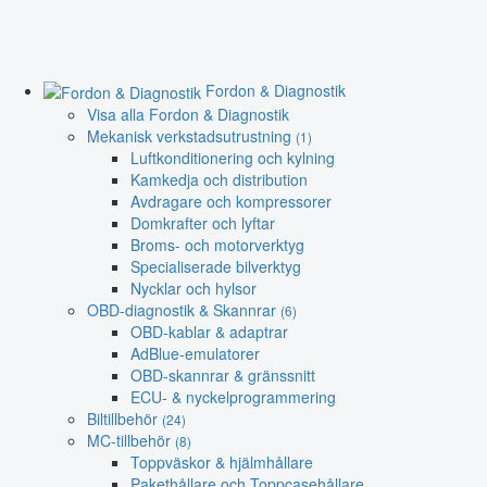
Fordon & Diagnostik
Visa alla Fordon & Diagnostik
Mekanisk verkstadsutrustning
(1)
Luftkonditionering och kylning
Kamkedja och distribution
Avdragare och kompressorer
Domkrafter och lyftar
Broms- och motorverktyg
Specialiserade bilverktyg
Nycklar och hylsor
OBD-diagnostik & Skannrar
(6)
OBD-kablar & adaptrar
AdBlue-emulatorer
OBD-skannrar & gränssnitt
ECU- & nyckelprogrammering
Biltillbehör
(24)
MC-tillbehör
(8)
Toppväskor & hjälmhållare
Pakethållare och Toppcasehållare