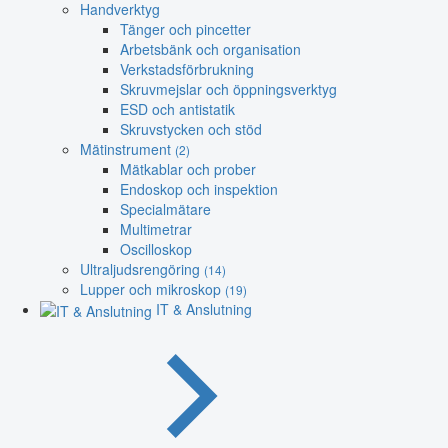
Handverktyg
Tänger och pincetter
Arbetsbänk och organisation
Verkstadsförbrukning
Skruvmejslar och öppningsverktyg
ESD och antistatik
Skruvstycken och stöd
Mätinstrument
(2)
Mätkablar och prober
Endoskop och inspektion
Specialmätare
Multimetrar
Oscilloskop
Ultraljudsrengöring
(14)
Lupper och mikroskop
(19)
IT & Anslutning