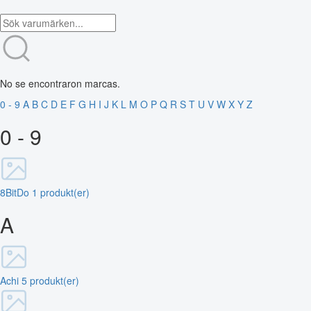
No se encontraron marcas.
0 - 9
A
B
C
D
E
F
G
H
I
J
K
L
M
O
P
Q
R
S
T
U
V
W
X
Y
Z
0 - 9
8BitDo
1 produkt(er)
A
Achi
5 produkt(er)