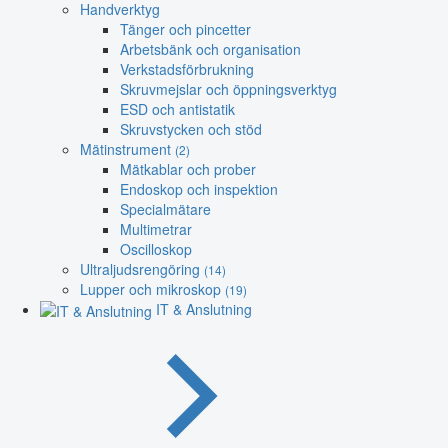
Handverktyg
Tänger och pincetter
Arbetsbänk och organisation
Verkstadsförbrukning
Skruvmejslar och öppningsverktyg
ESD och antistatik
Skruvstycken och stöd
Mätinstrument
(2)
Mätkablar och prober
Endoskop och inspektion
Specialmätare
Multimetrar
Oscilloskop
Ultraljudsrengöring
(14)
Lupper och mikroskop
(19)
IT & Anslutning