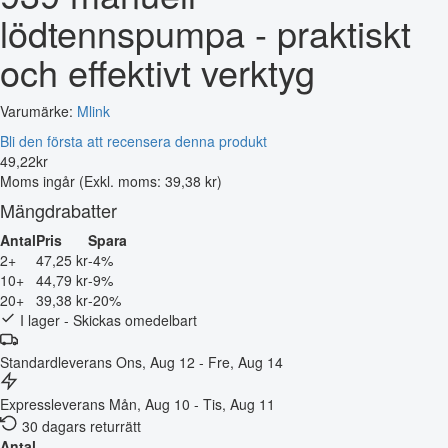
lödtennspumpa - praktiskt
och effektivt verktyg
Varumärke:
Mlink
Bli den första att recensera denna produkt
49
,
22
kr
Moms ingår
(Exkl. moms: 39,38 kr)
Mängdrabatter
Antal
Pris
Spara
2+
47,25 kr
-4%
10+
44,79 kr
-9%
20+
39,38 kr
-20%
I lager - Skickas omedelbart
Standardleverans
Ons, Aug 12 - Fre, Aug 14
Expressleverans
Mån, Aug 10 - Tis, Aug 11
30 dagars returrätt
Antal