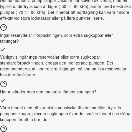
Denna manuella pump skapar vakuum när kolven aktiveras, med ett
typiskt undertryck som är lägre (-50 till -60 kPa) jämfört med elektriska
pumpar (-70 till -90 kPa). Det innebär att borttagning kan vara mindre
effektiv vid stora lödmassor eller på flera punkter i serie.
Ingår reservdelar i förpackningen, som extra sugkoppar eller
tätningar?
Vanligtvis ingår inga reservdelar eller extra sugkoppar i
standardförpackningen, endast den monterade pumpen. Det
rekommenderas att kontrollera tillgången på kompatibla reservdelar
hos återförsäljaren.
Hur använder man den manuella lödtennspumpen?
Värm tennet med ett varmluftsmunstycke tills det smälter, tryck in
pumpens knapp, placera sugkoppen över det smälta tennet och släpp
knappen för att ta bort det.