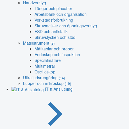
Handverktyg
Tänger och pincetter
Arbetsbänk och organisation
Verkstadsförbrukning
Skruvmejslar och öppningsverktyg
ESD och antistatik
Skruvstycken och stöd
Mätinstrument
(2)
Mätkablar och prober
Endoskop och inspektion
Specialmätare
Multimetrar
Oscilloskop
Ultraljudsrengöring
(14)
Lupper och mikroskop
(19)
IT & Anslutning