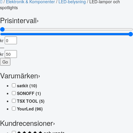
/
Elektronik & Komponenter
/
LED-belysning
/
LED-lampor och
spotlights
Prisintervall
›
kr
—
kr
Go
Varumärken
›
satkit
(10)
SONOFF
(1)
TSX TOOL
(5)
YourLed
(96)
Kundrecensioner
›
och uppåt