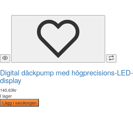
Digital däckpump med högprecisions-LED-
display
140
,
63
kr
I lager
Lägg i varukorgen