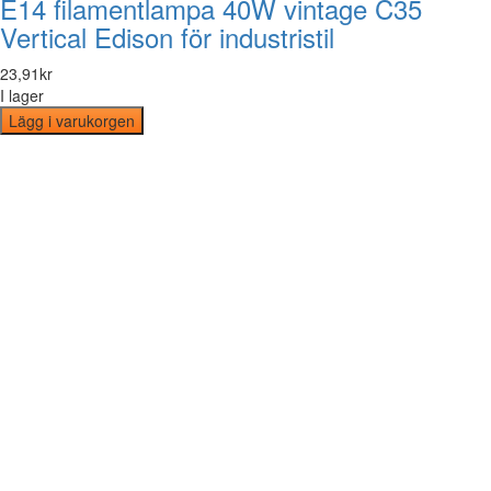
E14 filamentlampa 40W vintage C35
Vertical Edison för industristil
23
,
91
kr
I lager
Lägg i varukorgen