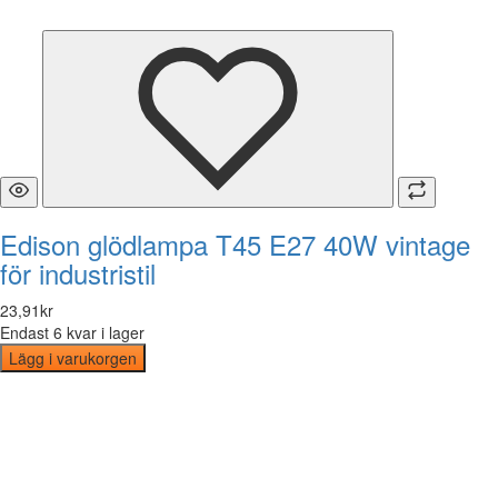
Edison glödlampa T45 E27 40W vintage
för industristil
23
,
91
kr
Endast 6 kvar i lager
Lägg i varukorgen