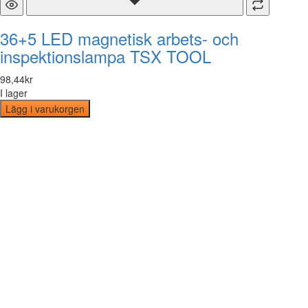
36+5 LED magnetisk arbets- och
inspektionslampa TSX TOOL
98
,
44
kr
I lager
Lägg i varukorgen