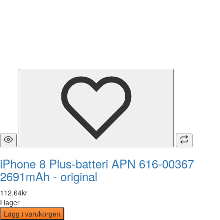
iPhone 8 Plus-batteri APN 616-00367
2691mAh - original
112
,
64
kr
I lager
Lägg i varukorgen