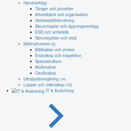
Handverktyg
Tänger och pincetter
Arbetsbänk och organisation
Verkstadsförbrukning
Skruvmejslar och öppningsverktyg
ESD och antistatik
Skruvstycken och stöd
Mätinstrument
(2)
Mätkablar och prober
Endoskop och inspektion
Specialmätare
Multimetrar
Oscilloskop
Ultraljudsrengöring
(14)
Lupper och mikroskop
(19)
IT & Anslutning