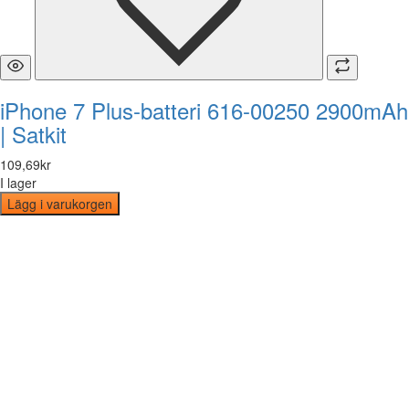
iPhone 7 Plus-batteri 616-00250 2900mAh
| Satkit
109
,
69
kr
I lager
Lägg i varukorgen