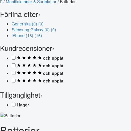
/
Mobiltelefoner & Surfplattor
/
Batterier
Förfina efter
›
Generiska (0)
(0)
Samsung Galaxy (0)
(0)
iPhone (16)
(16)
Kundrecensioner
›
och uppåt
och uppåt
och uppåt
och uppåt
Tillgänglighet
›
I lager
Batterier