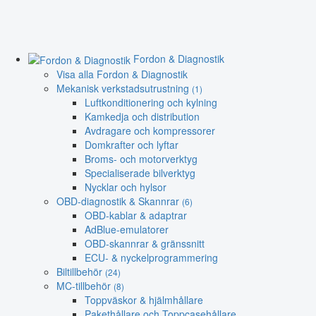
Fordon & Diagnostik
Visa alla Fordon & Diagnostik
Mekanisk verkstadsutrustning
(1)
Luftkonditionering och kylning
Kamkedja och distribution
Avdragare och kompressorer
Domkrafter och lyftar
Broms- och motorverktyg
Specialiserade bilverktyg
Nycklar och hylsor
OBD-diagnostik & Skannrar
(6)
OBD-kablar & adaptrar
AdBlue-emulatorer
OBD-skannrar & gränssnitt
ECU- & nyckelprogrammering
Biltillbehör
(24)
MC-tillbehör
(8)
Toppväskor & hjälmhållare
Pakethållare och Toppcasehållare