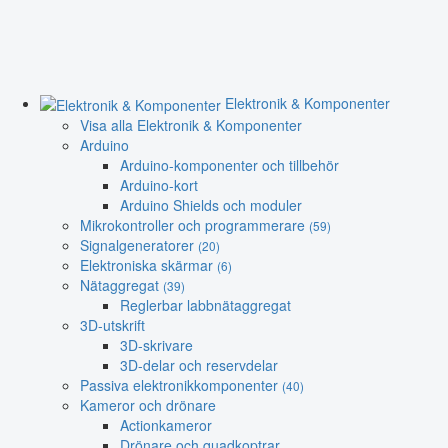
Elektronik & Komponenter
Visa alla Elektronik & Komponenter
Arduino
Arduino-komponenter och tillbehör
Arduino-kort
Arduino Shields och moduler
Mikrokontroller och programmerare
(59)
Signalgeneratorer
(20)
Elektroniska skärmar
(6)
Nätaggregat
(39)
Reglerbar labbnätaggregat
3D-utskrift
3D-skrivare
3D-delar och reservdelar
Passiva elektronikkomponenter
(40)
Kameror och drönare
Actionkameror
Drönare och quadkoptrar