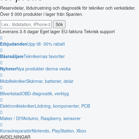
Reservdelar, lödutrustning och diagnostik för tekniker och verkstäder.
Över 5 000 produkter i lager från Spanien.
Sök
Leverans 3-5 dagar
Eget lager
EU-faktura
Teknisk support
Erbjudanden
Upp till -30% rabatt
Bästsäljare
Teknikernas favoriter
Nyheter
Nya produkter denna vecka
Mobiltekniker
Skärmar, batterier, delar
Bilverkstad
OBD-diagnostik, verktyg
Elektroniktekniker
Lödning, komponenter, PCB
Maker / DIY
Arduino, Raspberry, sensorer
Konsolreparatör
Nintendo, PlayStation, Xbox
AVDELNINGAR