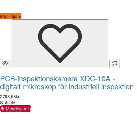
Bästsäljare
PCB-inspektionskamera XDC-10A -
digitalt mikroskop för industriell inspektion
2798
,
58
kr
Slutsåld
Meddela mig