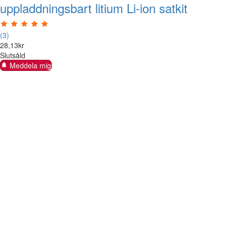
uppladdningsbart litium Li-ion satkit
(3)
28
,
13
kr
Slutsåld
Meddela mig