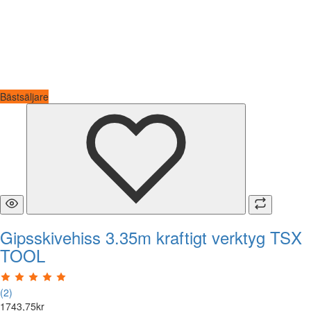
Bästsäljare
Gipsskivehiss 3.35m kraftigt verktyg TSX
TOOL
(2)
1743
,
75
kr