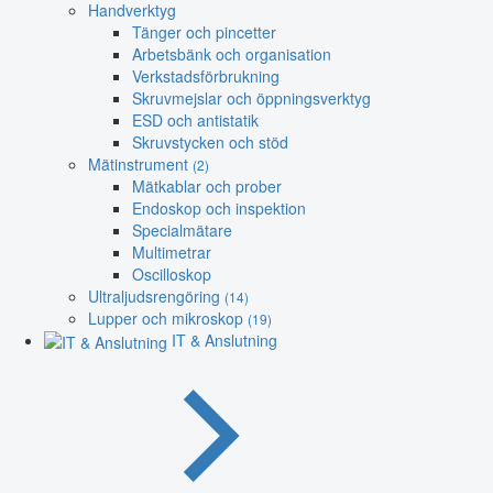
Handverktyg
Tänger och pincetter
Arbetsbänk och organisation
Verkstadsförbrukning
Skruvmejslar och öppningsverktyg
ESD och antistatik
Skruvstycken och stöd
Mätinstrument
(2)
Mätkablar och prober
Endoskop och inspektion
Specialmätare
Multimetrar
Oscilloskop
Ultraljudsrengöring
(14)
Lupper och mikroskop
(19)
IT & Anslutning