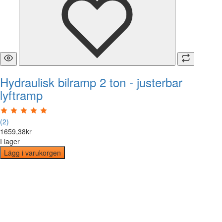
Hydraulisk bilramp 2 ton - justerbar
lyftramp
(2)
1659
,
38
kr
I lager
Lägg i varukorgen