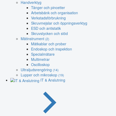
Handverktyg
Tänger och pincetter
Arbetsbänk och organisation
Verkstadsförbrukning
Skruvmejslar och öppningsverktyg
ESD och antistatik
Skruvstycken och stöd
Mätinstrument
(2)
Mätkablar och prober
Endoskop och inspektion
Specialmätare
Multimetrar
Oscilloskop
Ultraljudsrengöring
(14)
Lupper och mikroskop
(19)
IT & Anslutning