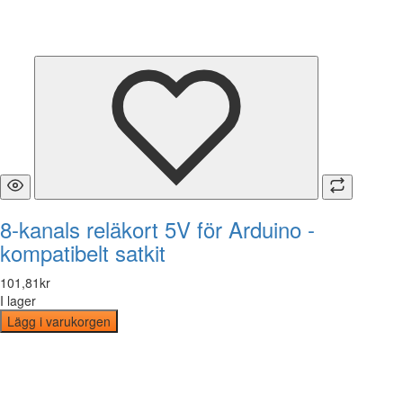
8-kanals reläkort 5V för Arduino -
kompatibelt satkit
101
,
81
kr
I lager
Lägg i varukorgen