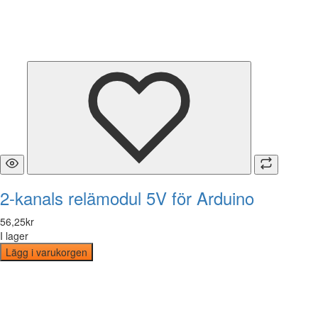
2-kanals relämodul 5V för Arduino
56
,
25
kr
I lager
Lägg i varukorgen