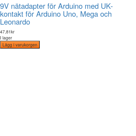
9V nätadapter för Arduino med UK-
kontakt för Arduino Uno, Mega och
Leonardo
47
,
81
kr
I lager
Lägg i varukorgen