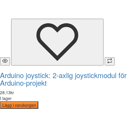
Arduino joystick: 2-axlig joystickmodul för
Arduino-projekt
28
,
13
kr
I lager
Lägg i varukorgen