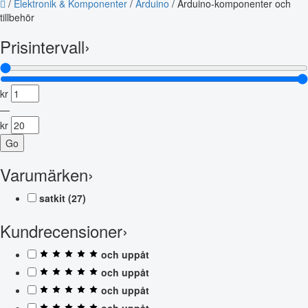
/
Elektronik & Komponenter
/
Arduino
/
Arduino-komponenter och
tillbehör
Prisintervall
›
kr
—
kr
Go
Varumärken
›
satkit
(27)
Kundrecensioner
›
och uppåt
och uppåt
och uppåt
och uppåt