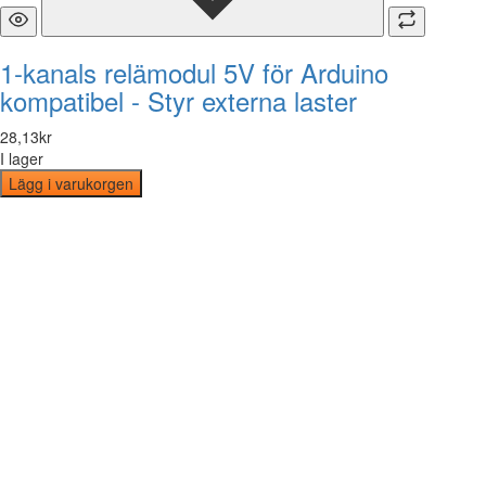
1-kanals relämodul 5V för Arduino
kompatibel - Styr externa laster
28
,
13
kr
I lager
Lägg i varukorgen