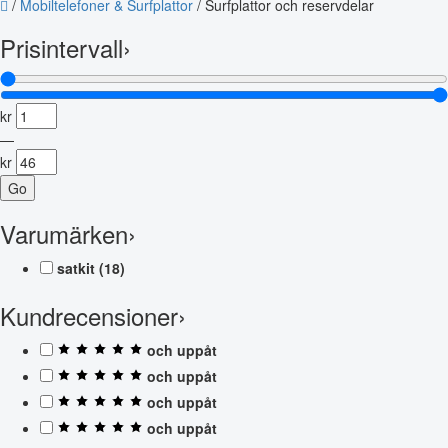
/
Mobiltelefoner & Surfplattor
/
Surfplattor och reservdelar
Prisintervall
›
kr
—
kr
Go
Varumärken
›
satkit
(18)
Kundrecensioner
›
och uppåt
och uppåt
och uppåt
och uppåt