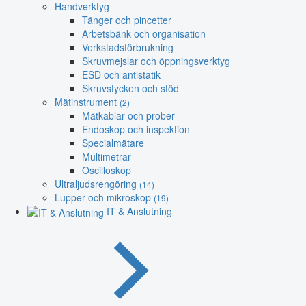
Handverktyg
Tänger och pincetter
Arbetsbänk och organisation
Verkstadsförbrukning
Skruvmejslar och öppningsverktyg
ESD och antistatik
Skruvstycken och stöd
Mätinstrument
(2)
Mätkablar och prober
Endoskop och inspektion
Specialmätare
Multimetrar
Oscilloskop
Ultraljudsrengöring
(14)
Lupper och mikroskop
(19)
IT & Anslutning