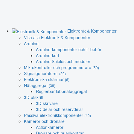
Elektronik & Komponenter
Visa alla Elektronik & Komponenter
Arduino
Arduino-komponenter och tillbehör
Arduino-kort
Arduino Shields och moduler
Mikrokontroller och programmerare
(59)
Signalgeneratorer
(20)
Elektroniska skärmar
(6)
Nätaggregat
(39)
Reglerbar labbnätaggregat
3D-utskrift
3D-skrivare
3D-delar och reservdelar
Passiva elektronikkomponenter
(40)
Kameror och drönare
Actionkameror
Drönare och quadkoptrar