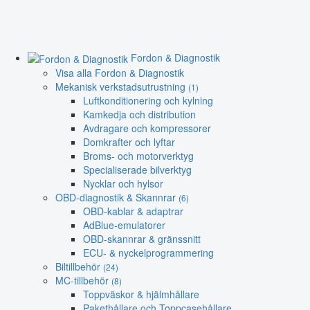
Fordon & Diagnostik
Visa alla Fordon & Diagnostik
Mekanisk verkstadsutrustning
(1)
Luftkonditionering och kylning
Kamkedja och distribution
Avdragare och kompressorer
Domkrafter och lyftar
Broms- och motorverktyg
Specialiserade bilverktyg
Nycklar och hylsor
OBD-diagnostik & Skannrar
(6)
OBD-kablar & adaptrar
AdBlue-emulatorer
OBD-skannrar & gränssnitt
ECU- & nyckelprogrammering
Biltillbehör
(24)
MC-tillbehör
(8)
Toppväskor & hjälmhållare
Pakethållare och Toppcasehållare