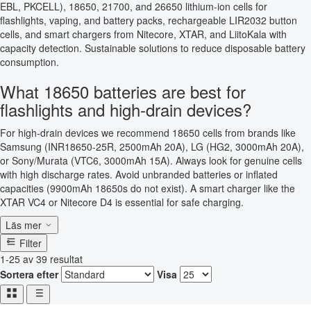
EBL, PKCELL), 18650, 21700, and 26650 lithium-ion cells for
flashlights, vaping, and battery packs, rechargeable LIR2032 button
cells, and smart chargers from Nitecore, XTAR, and LiitoKala with
capacity detection. Sustainable solutions to reduce disposable battery
consumption.
What 18650 batteries are best for
flashlights and high-drain devices?
For high-drain devices we recommend 18650 cells from brands like
Samsung (INR18650-25R, 2500mAh 20A), LG (HG2, 3000mAh 20A),
or Sony/Murata (VTC6, 3000mAh 15A). Always look for genuine cells
with high discharge rates. Avoid unbranded batteries or inflated
capacities (9900mAh 18650s do not exist). A smart charger like the
XTAR VC4 or Nitecore D4 is essential for safe charging.
Läs mer
Filter
1-25 av 39 resultat
Sortera efter
Visa