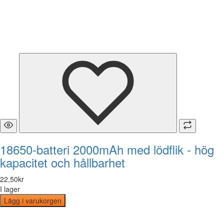
18650-batteri 2000mAh med lödflik - hög
kapacitet och hållbarhet
22
,
50
kr
I lager
Lägg i varukorgen