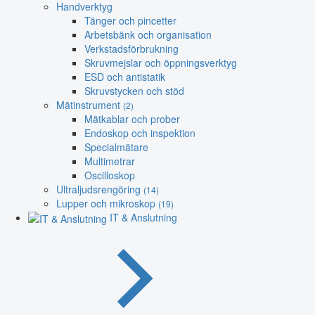
Handverktyg
Tänger och pincetter
Arbetsbänk och organisation
Verkstadsförbrukning
Skruvmejslar och öppningsverktyg
ESD och antistatik
Skruvstycken och stöd
Mätinstrument
(2)
Mätkablar och prober
Endoskop och inspektion
Specialmätare
Multimetrar
Oscilloskop
Ultraljudsrengöring
(14)
Lupper och mikroskop
(19)
IT & Anslutning