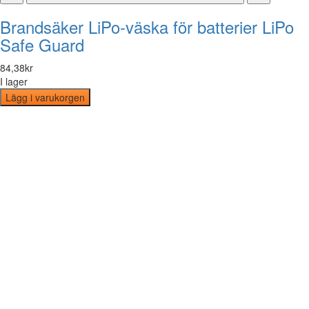
Brandsäker LiPo-väska för batterier LiPo
Safe Guard
84
,
38
kr
I lager
Lägg i varukorgen