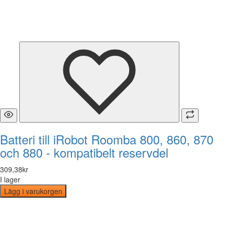
Batteri till iRobot Roomba 800, 860, 870
och 880 - kompatibelt reservdel
309
,
38
kr
I lager
Lägg i varukorgen