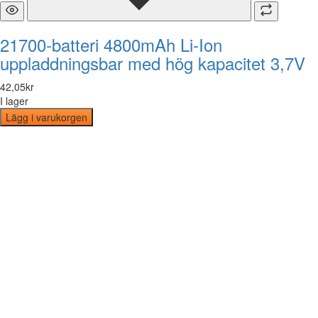
21700-batteri 4800mAh Li-Ion
uppladdningsbar med hög kapacitet 3,7V
42
,
05
kr
I lager
Lägg i varukorgen