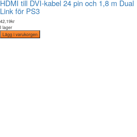
HDMI till DVI-kabel 24 pin och 1,8 m Dual
Link för PS3
42
,
19
kr
I lager
Lägg i varukorgen