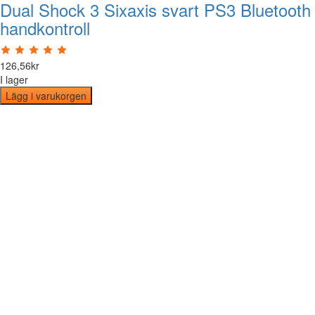
Dual Shock 3 Sixaxis svart PS3 Bluetooth
handkontroll
126
,
56
kr
I lager
Lägg i varukorgen