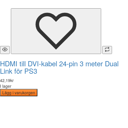
HDMI till DVI-kabel 24-pin 3 meter Dual
Link för PS3
42
,
19
kr
I lager
Lägg i varukorgen