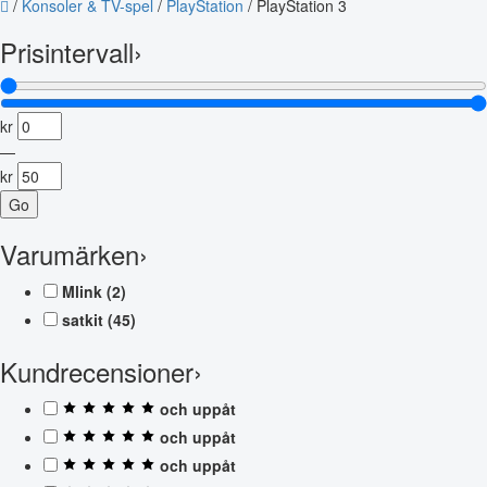
/
Konsoler & TV-spel
/
PlayStation
/
PlayStation 3
Prisintervall
›
kr
—
kr
Go
Varumärken
›
Mlink
(2)
satkit
(45)
Kundrecensioner
›
och uppåt
och uppåt
och uppåt