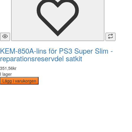
KEM-850A-lins för PS3 Super Slim -
reparationsreservdel satkit
351
,
56
kr
I lager
Lägg i varukorgen