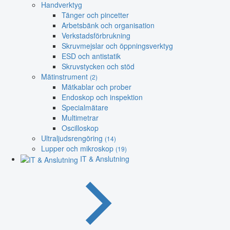
Handverktyg
Tänger och pincetter
Arbetsbänk och organisation
Verkstadsförbrukning
Skruvmejslar och öppningsverktyg
ESD och antistatik
Skruvstycken och stöd
Mätinstrument
(2)
Mätkablar och prober
Endoskop och inspektion
Specialmätare
Multimetrar
Oscilloskop
Ultraljudsrengöring
(14)
Lupper och mikroskop
(19)
IT & Anslutning