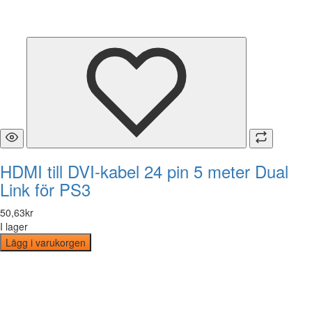
HDMI till DVI-kabel 24 pin 5 meter Dual
Link för PS3
50
,
63
kr
I lager
Lägg i varukorgen