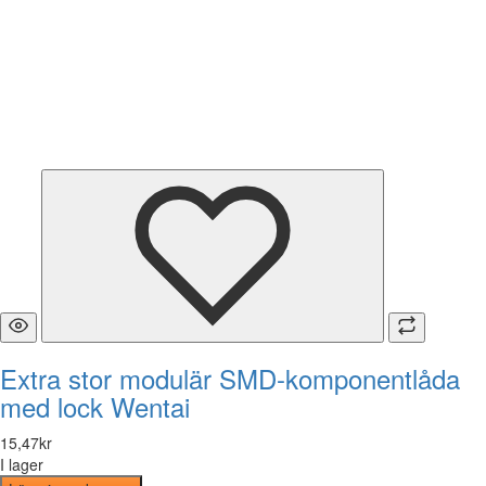
Extra stor modulär SMD-komponentlåda
med lock Wentai
15
,
47
kr
I lager