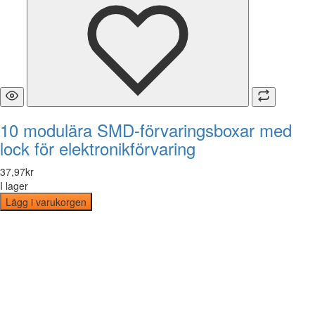
10 modulära SMD-förvaringsboxar med
lock för elektronikförvaring
37
,
97
kr
I lager
Lägg i varukorgen