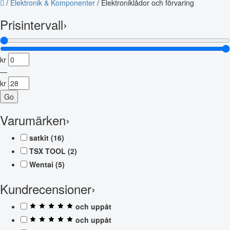
/
Elektronik & Komponenter
/
Elektroniklådor och förvaring
Prisintervall
›
kr
—
kr
Go
Varumärken
›
satkit
(16)
TSX TOOL
(2)
Wentai
(5)
Kundrecensioner
›
och uppåt
och uppåt