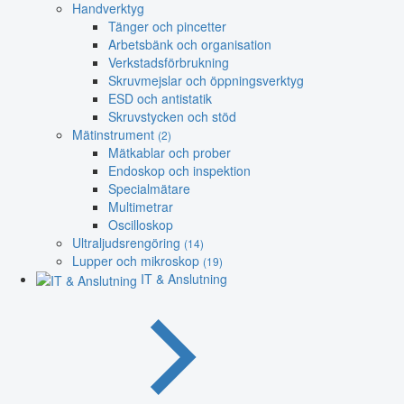
Handverktyg
Tänger och pincetter
Arbetsbänk och organisation
Verkstadsförbrukning
Skruvmejslar och öppningsverktyg
ESD och antistatik
Skruvstycken och stöd
Mätinstrument
(2)
Mätkablar och prober
Endoskop och inspektion
Specialmätare
Multimetrar
Oscilloskop
Ultraljudsrengöring
(14)
Lupper och mikroskop
(19)
IT & Anslutning