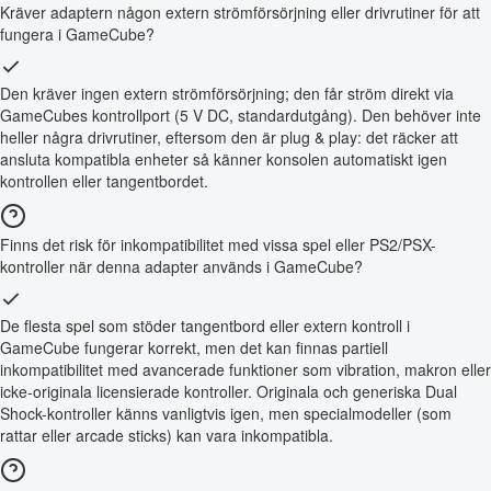
Kräver adaptern någon extern strömförsörjning eller drivrutiner för att
fungera i GameCube?
Den kräver ingen extern strömförsörjning; den får ström direkt via
GameCubes kontrollport (5 V DC, standardutgång). Den behöver inte
heller några drivrutiner, eftersom den är plug & play: det räcker att
ansluta kompatibla enheter så känner konsolen automatiskt igen
kontrollen eller tangentbordet.
Finns det risk för inkompatibilitet med vissa spel eller PS2/PSX-
kontroller när denna adapter används i GameCube?
De flesta spel som stöder tangentbord eller extern kontroll i
GameCube fungerar korrekt, men det kan finnas partiell
inkompatibilitet med avancerade funktioner som vibration, makron eller
icke-originala licensierade kontroller. Originala och generiska Dual
Shock-kontroller känns vanligtvis igen, men specialmodeller (som
rattar eller arcade sticks) kan vara inkompatibla.