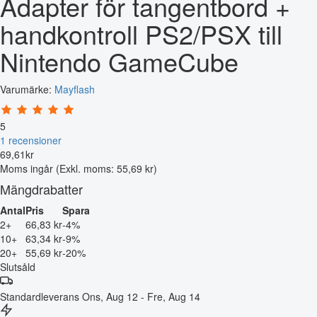
Adapter för tangentbord +
handkontroll PS2/PSX till
Nintendo GameCube
Varumärke:
Mayflash
5
1 recensioner
69
,
61
kr
Moms ingår
(Exkl. moms: 55,69 kr)
Mängdrabatter
Antal
Pris
Spara
2+
66,83 kr
-4%
10+
63,34 kr
-9%
20+
55,69 kr
-20%
Slutsåld
Standardleverans
Ons, Aug 12 - Fre, Aug 14