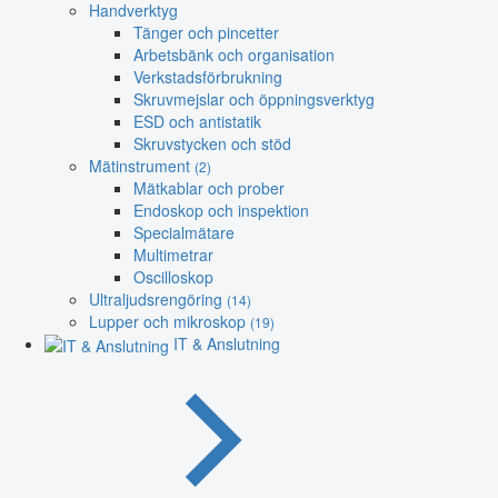
Handverktyg
Tänger och pincetter
Arbetsbänk och organisation
Verkstadsförbrukning
Skruvmejslar och öppningsverktyg
ESD och antistatik
Skruvstycken och stöd
Mätinstrument
(2)
Mätkablar och prober
Endoskop och inspektion
Specialmätare
Multimetrar
Oscilloskop
Ultraljudsrengöring
(14)
Lupper och mikroskop
(19)
IT & Anslutning