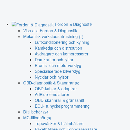
Fordon & Diagnostik
Visa alla Fordon & Diagnostik
Mekanisk verkstadsutrustning
(1)
Luftkonditionering och kylning
Kamkedja och distribution
Avdragare och kompressorer
Domkrafter och lyftar
Broms- och motorverktyg
Specialiserade bilverktyg
Nycklar och hylsor
OBD-diagnostik & Skannrar
(6)
OBD-kablar & adaptrar
AdBlue-emulatorer
OBD-skannrar & gränssnitt
ECU- & nyckelprogrammering
Biltillbehör
(24)
MC-tillbehör
(8)
Toppväskor & hjälmhållare
Pakethållare och Toppcasehållare