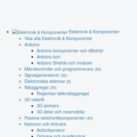
Elektronik & Komponenter
Visa alla Elektronik & Komponenter
Arduino
Arduino-komponenter och tillbehör
Arduino-kort
Arduino Shields och moduler
Mikrokontroller och programmerare
(59)
Signalgeneratorer
(20)
Elektroniska skärmar
(6)
Nätaggregat
(39)
Reglerbar labbnätaggregat
3D-utskrift
3D-skrivare
3D-delar och reservdelar
Passiva elektronikkomponenter
(40)
Kameror och drönare
Actionkameror
Drönare och quadkoptrar