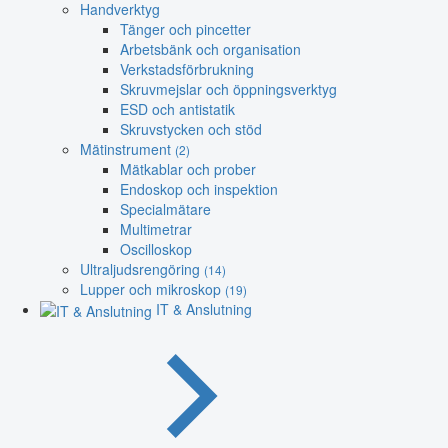
Handverktyg
Tänger och pincetter
Arbetsbänk och organisation
Verkstadsförbrukning
Skruvmejslar och öppningsverktyg
ESD och antistatik
Skruvstycken och stöd
Mätinstrument
(2)
Mätkablar och prober
Endoskop och inspektion
Specialmätare
Multimetrar
Oscilloskop
Ultraljudsrengöring
(14)
Lupper och mikroskop
(19)
IT & Anslutning