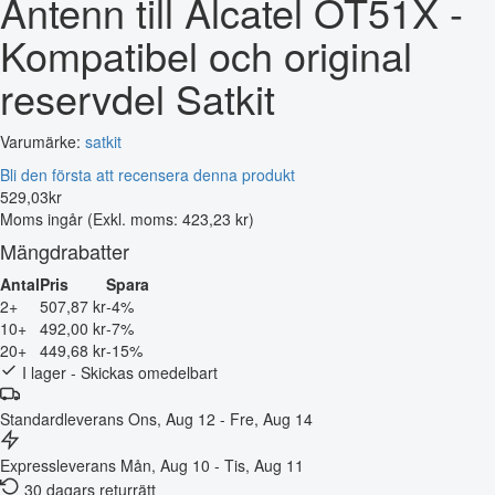
Antenn till Alcatel OT51X -
Kompatibel och original
reservdel Satkit
Varumärke:
satkit
Bli den första att recensera denna produkt
529
,
03
kr
Moms ingår
(Exkl. moms: 423,23 kr)
Mängdrabatter
Antal
Pris
Spara
2+
507,87 kr
-4%
10+
492,00 kr
-7%
20+
449,68 kr
-15%
I lager - Skickas omedelbart
Standardleverans
Ons, Aug 12 - Fre, Aug 14
Expressleverans
Mån, Aug 10 - Tis, Aug 11
30 dagars returrätt