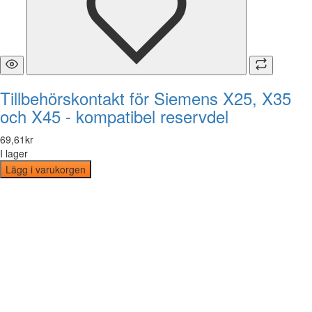
Tillbehörskontakt för Siemens X25, X35
och X45 - kompatibel reservdel
69
,
61
kr
I lager
Lägg i varukorgen