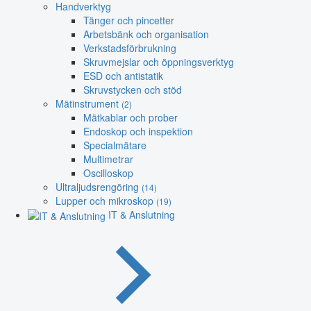
Handverktyg
Tänger och pincetter
Arbetsbänk och organisation
Verkstadsförbrukning
Skruvmejslar och öppningsverktyg
ESD och antistatik
Skruvstycken och stöd
Mätinstrument
(2)
Mätkablar och prober
Endoskop och inspektion
Specialmätare
Multimetrar
Oscilloskop
Ultraljudsrengöring
(14)
Lupper och mikroskop
(19)
IT & Anslutning