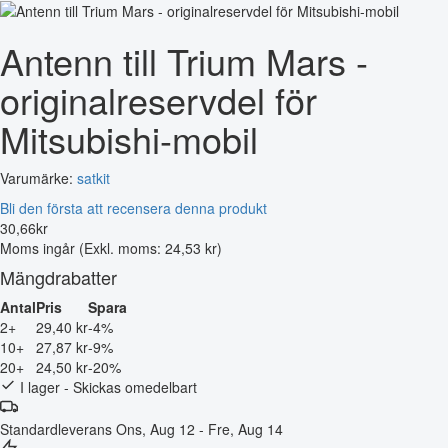
Antenn till Trium Mars -
originalreservdel för
Mitsubishi-mobil
Varumärke:
satkit
Bli den första att recensera denna produkt
30
,
66
kr
Moms ingår
(Exkl. moms: 24,53 kr)
Mängdrabatter
Antal
Pris
Spara
2+
29,40 kr
-4%
10+
27,87 kr
-9%
20+
24,50 kr
-20%
I lager - Skickas omedelbart
Standardleverans
Ons, Aug 12 - Fre, Aug 14