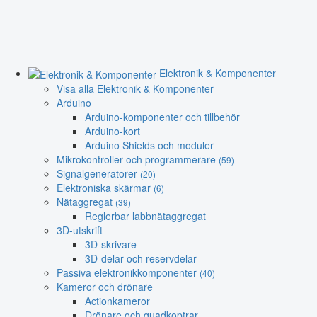
Elektronik & Komponenter
Visa alla Elektronik & Komponenter
Arduino
Arduino-komponenter och tillbehör
Arduino-kort
Arduino Shields och moduler
Mikrokontroller och programmerare
(59)
Signalgeneratorer
(20)
Elektroniska skärmar
(6)
Nätaggregat
(39)
Reglerbar labbnätaggregat
3D-utskrift
3D-skrivare
3D-delar och reservdelar
Passiva elektronikkomponenter
(40)
Kameror och drönare
Actionkameror
Drönare och quadkoptrar