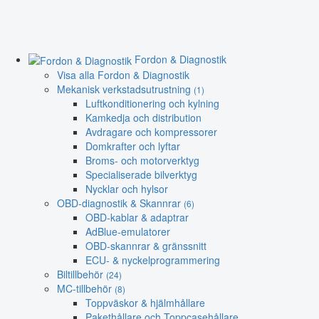
Fordon & Diagnostik
Visa alla Fordon & Diagnostik
Mekanisk verkstadsutrustning
(1)
Luftkonditionering och kylning
Kamkedja och distribution
Avdragare och kompressorer
Domkrafter och lyftar
Broms- och motorverktyg
Specialiserade bilverktyg
Nycklar och hylsor
OBD-diagnostik & Skannrar
(6)
OBD-kablar & adaptrar
AdBlue-emulatorer
OBD-skannrar & gränssnitt
ECU- & nyckelprogrammering
Biltillbehör
(24)
MC-tillbehör
(8)
Toppväskor & hjälmhållare
Pakethållare och Toppcasehållare