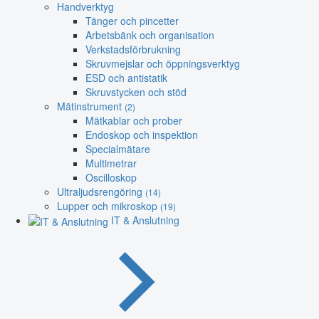
Handverktyg
Tänger och pincetter
Arbetsbänk och organisation
Verkstadsförbrukning
Skruvmejslar och öppningsverktyg
ESD och antistatik
Skruvstycken och stöd
Mätinstrument
(2)
Mätkablar och prober
Endoskop och inspektion
Specialmätare
Multimetrar
Oscilloskop
Ultraljudsrengöring
(14)
Lupper och mikroskop
(19)
IT & Anslutning