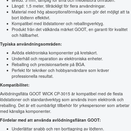
Bredd: 3 mm, lämplig för små och medelstora områden.
Längd: 1,5 meter, tillräckligt för flera användningar.
Material med hög absorptionsförmåga som gör det möjligt att ta
bort lödtenn effektivt.
Kompatibel med lödstationer och reballingverktyg.
Produkt från det välkända märket GOOT, en garanti för kvalitet
och hållbarhet.
Typiska användningsområden:
Avlöda elektroniska komponenter på kretskort.
Underhåll och reparation av elektroniska enheter.
Reballing och precisionsarbete på BGA.
Perfekt för tekniker och hobbyanvändare som kräver
professionella resultat.
Kompatibilitet:
Avlödningsfläta GOOT WICK CP-3015 är kompatibel med de flesta
lödstationer och standardverktyg som används inom elektronik och
reballing. Det är ett oumbärligt tillbehör för yrkespersoner som arbetar
med känsliga komponenter.
Fördelar med att använda avlödningsflätan GOOT:
Underlättar snabb och ren borttagning av lödtenn.