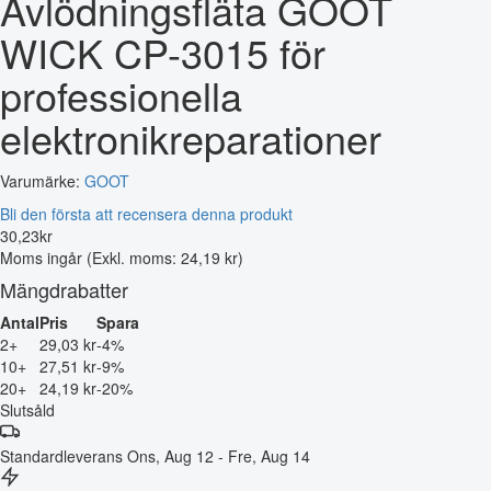
Avlödningsfläta GOOT
WICK CP-3015 för
professionella
elektronikreparationer
Varumärke:
GOOT
Bli den första att recensera denna produkt
30
,
23
kr
Moms ingår
(Exkl. moms: 24,19 kr)
Mängdrabatter
Antal
Pris
Spara
2+
29,03 kr
-4%
10+
27,51 kr
-9%
20+
24,19 kr
-20%
Slutsåld
Standardleverans
Ons, Aug 12 - Fre, Aug 14