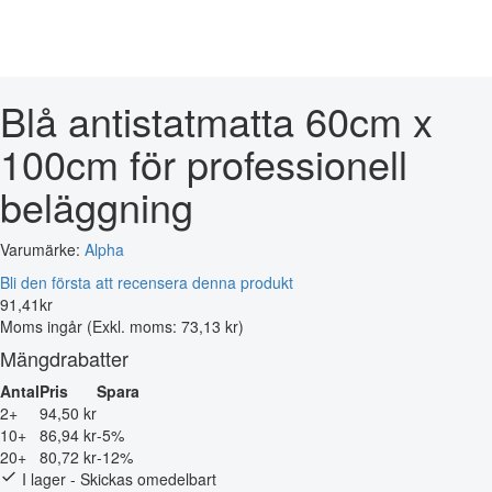
Blå antistatmatta 60cm x
100cm för professionell
beläggning
Varumärke:
Alpha
Bli den första att recensera denna produkt
91
,
41
kr
Moms ingår
(Exkl. moms: 73,13 kr)
Mängdrabatter
Antal
Pris
Spara
2+
94,50 kr
10+
86,94 kr
-5%
20+
80,72 kr
-12%
I lager - Skickas omedelbart