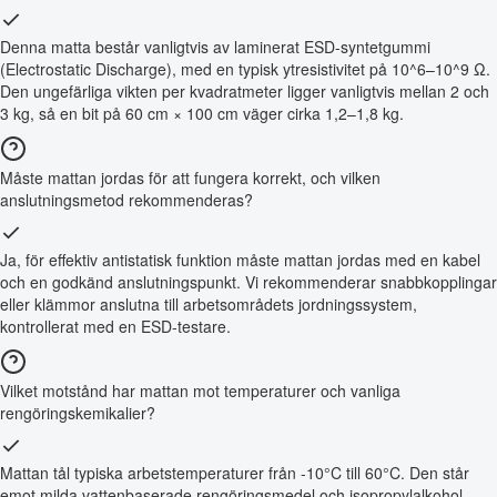
Denna matta består vanligtvis av laminerat ESD-syntetgummi
(Electrostatic Discharge), med en typisk ytresistivitet på 10^6–10^9 Ω.
Den ungefärliga vikten per kvadratmeter ligger vanligtvis mellan 2 och
3 kg, så en bit på 60 cm × 100 cm väger cirka 1,2–1,8 kg.
Måste mattan jordas för att fungera korrekt, och vilken
anslutningsmetod rekommenderas?
Ja, för effektiv antistatisk funktion måste mattan jordas med en kabel
och en godkänd anslutningspunkt. Vi rekommenderar snabbkopplingar
eller klämmor anslutna till arbetsområdets jordningssystem,
kontrollerat med en ESD-testare.
Vilket motstånd har mattan mot temperaturer och vanliga
rengöringskemikalier?
Mattan tål typiska arbetstemperaturer från -10°C till 60°C. Den står
emot milda vattenbaserade rengöringsmedel och isopropylalkohol,