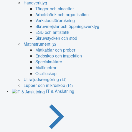
Handverktyg
Tänger och pincetter
Arbetsbänk och organisation
Verkstadsförbrukning
Skruvmejslar och öppningsverktyg
ESD och antistatik
Skruvstycken och stöd
Mätinstrument
(2)
Mätkablar och prober
Endoskop och inspektion
Specialmätare
Multimetrar
Oscilloskop
Ultraljudsrengöring
(14)
Lupper och mikroskop
(19)
IT & Anslutning