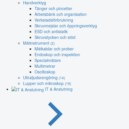
Handverktyg
Tänger och pincetter
Arbetsbänk och organisation
Verkstadsförbrukning
Skruvmejslar och öppningsverktyg
ESD och antistatik
Skruvstycken och stöd
Mätinstrument
(2)
Mätkablar och prober
Endoskop och inspektion
Specialmätare
Multimetrar
Oscilloskop
Ultraljudsrengöring
(14)
Lupper och mikroskop
(19)
IT & Anslutning