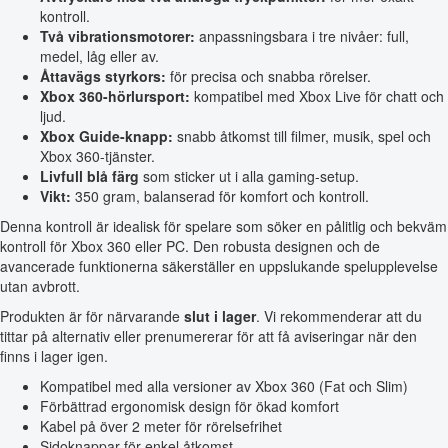
kontroll.
Två vibrationsmotorer:
anpassningsbara i tre nivåer: full,
medel, låg eller av.
Åttavägs styrkors:
för precisa och snabba rörelser.
Xbox 360-hörlursport:
kompatibel med Xbox Live för chatt och
ljud.
Xbox Guide-knapp:
snabb åtkomst till filmer, musik, spel och
Xbox 360-tjänster.
Livfull blå färg
som sticker ut i alla gaming-setup.
Vikt:
350 gram, balanserad för komfort och kontroll.
Denna kontroll är idealisk för spelare som söker en pålitlig och bekväm
kontroll för Xbox 360 eller PC. Den robusta designen och de
avancerade funktionerna säkerställer en uppslukande spelupplevelse
utan avbrott.
Produkten är för närvarande
slut i lager
. Vi rekommenderar att du
tittar på alternativ eller prenumererar för att få aviseringar när den
finns i lager igen.
Kompatibel med alla versioner av Xbox 360 (Fat och Slim)
Förbättrad ergonomisk design för ökad komfort
Kabel på över 2 meter för rörelsefrihet
Sidoknappar för enkel åtkomst