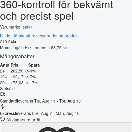
360-kontroll för bekvämt
och precist spel
Varumärke:
satkit
Bli den första att recensera denna produkt
210
,
94
kr
Moms ingår
(Exkl. moms: 168,75 kr)
Mängdrabatter
Antal
Pris
Spara
2+
202,50 kr
-4%
10+
196,17 kr
-7%
20+
175,08 kr
-17%
Slutsåld
Standardleverans
Tis, Aug 11 - Tor, Aug 13
Expressleverans
Fre, Aug 7 - Mån, Aug 10
30 dagars returrätt