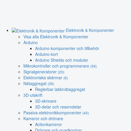
Elektronik & Komponenter
Visa alla Elektronik & Komponenter
Arduino
Arduino-komponenter och tillbehör
Arduino-kort
Arduino Shields och moduler
Mikrokontroller och programmerare
(59)
Signalgeneratorer
(20)
Elektroniska skärmar
(6)
Nätaggregat
(39)
Reglerbar labbnätaggregat
3D-utskrift
3D-skrivare
3D-delar och reservdelar
Passiva elektronikkomponenter
(40)
Kameror och drönare
Actionkameror
Drönare och quadkoptrar