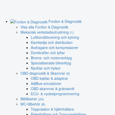
Fordon & Diagnostik
Visa alla Fordon & Diagnostik
Mekanisk verkstadsutrustning
(1)
Luftkonditionering och kylning
Kamkedja och distribution
Avdragare och kompressorer
Domkrafter och lyftar
Broms- och motorverktyg
Specialiserade bilverktyg
Nycklar och hylsor
OBD-diagnostik & Skannrar
(6)
OBD-kablar & adaptrar
AdBlue-emulatorer
OBD-skannrar & gränssnitt
ECU- & nyckelprogrammering
Biltillbehör
(24)
MC-tillbehör
(8)
Toppväskor & hjälmhållare
Pakethållare och Toppcasehållare