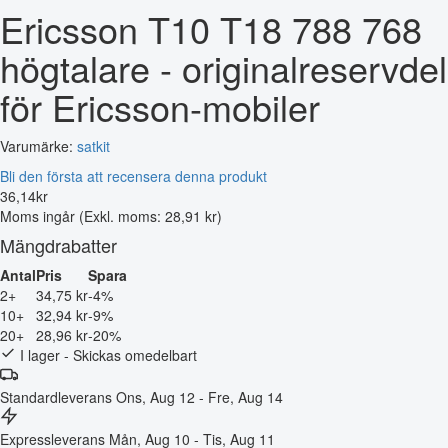
Ericsson T10 T18 788 768
högtalare - originalreservdel
för Ericsson-mobiler
Varumärke:
satkit
Bli den första att recensera denna produkt
36
,
14
kr
Moms ingår
(Exkl. moms: 28,91 kr)
Mängdrabatter
Antal
Pris
Spara
2+
34,75 kr
-4%
10+
32,94 kr
-9%
20+
28,96 kr
-20%
I lager - Skickas omedelbart
Standardleverans
Ons, Aug 12 - Fre, Aug 14
Expressleverans
Mån, Aug 10 - Tis, Aug 11