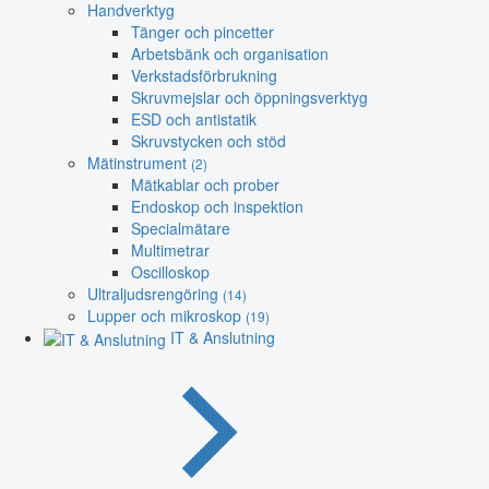
Handverktyg
Tänger och pincetter
Arbetsbänk och organisation
Verkstadsförbrukning
Skruvmejslar och öppningsverktyg
ESD och antistatik
Skruvstycken och stöd
Mätinstrument
(2)
Mätkablar och prober
Endoskop och inspektion
Specialmätare
Multimetrar
Oscilloskop
Ultraljudsrengöring
(14)
Lupper och mikroskop
(19)
IT & Anslutning