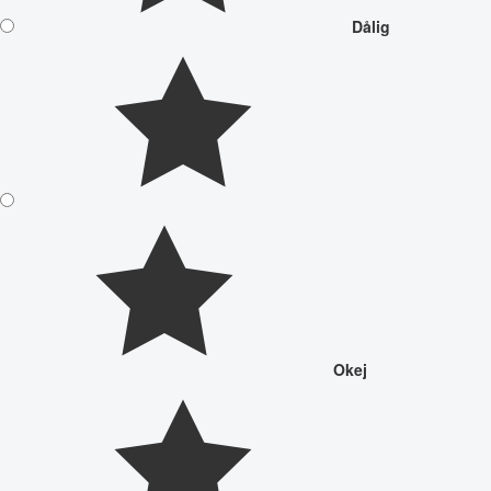
Dålig
Okej