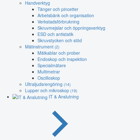
Handverktyg
Tänger och pincetter
Arbetsbänk och organisation
Verkstadsförbrukning
Skruvmejslar och öppningsverktyg
ESD och antistatik
Skruvstycken och stöd
Mätinstrument
(2)
Mätkablar och prober
Endoskop och inspektion
Specialmätare
Multimetrar
Oscilloskop
Ultraljudsrengöring
(14)
Lupper och mikroskop
(19)
IT & Anslutning