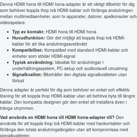
Denna HDMI hona till HDMI hona-adapter är ett viktigt tillbehör för dig
som behöver koppla ihop två HDMI-kablar och förlänga anslutningen
mellan multimediaenheter, som tv-apparater, datorer, spelkonsoler och
videospelare.
Typ av kontakt:
HDMI hona till HDMI hona
Huvudfunktion:
Gör det möjligt att koppla ihop två HDMI-
kablar för att öka anslutningsavståndet
Kompatibilitet:
Kompatibel med standard HDMI-kablar och
enheter som stöder HDMI-signal
Typisk användning:
Idealisk för anslutningar i
underhållningssystem, PC-setup och audiovisuell utrustning
Signalkvalitet:
Bibehåller den digitala signalkvaliteten utan
förlust
Denna adapter är perfekt för dig som behöver en enkel och effektiv
lösning för att koppla ihop HDMI-kablar utan att behöva byta till längre
kablar. Den kompakta designen gör den enkel att installera även i
trånga utrymmen.
Vad används en HDMI hona till HDMI hona-adapter till?
Den
används för att koppla ihop två HDMI-kablar med hankontakter och
förlänga den totala anslutningslängden utan att kompromissa med
signalkvaliteten.