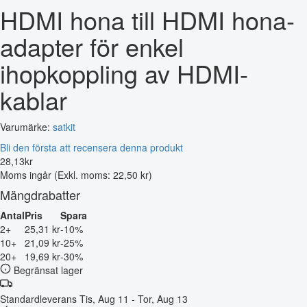
HDMI hona till HDMI hona-
adapter för enkel
ihopkoppling av HDMI-
kablar
Varumärke:
satkit
Bli den första att recensera denna produkt
28
,
13
kr
Moms ingår
(Exkl. moms: 22,50 kr)
Mängdrabatter
Antal
Pris
Spara
2+
25,31 kr
-10%
10+
21,09 kr
-25%
20+
19,69 kr
-30%
Begränsat lager
Standardleverans
Tis, Aug 11 - Tor, Aug 13