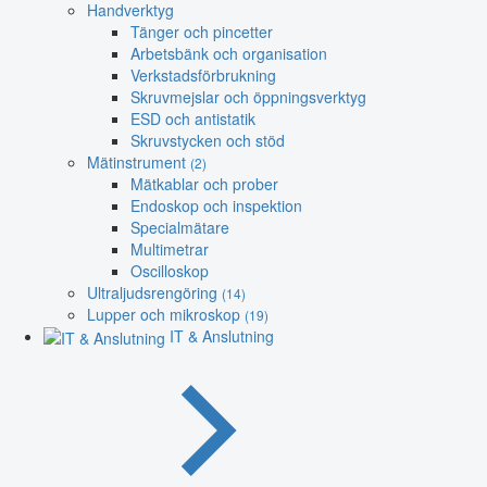
Handverktyg
Tänger och pincetter
Arbetsbänk och organisation
Verkstadsförbrukning
Skruvmejslar och öppningsverktyg
ESD och antistatik
Skruvstycken och stöd
Mätinstrument
(2)
Mätkablar och prober
Endoskop och inspektion
Specialmätare
Multimetrar
Oscilloskop
Ultraljudsrengöring
(14)
Lupper och mikroskop
(19)
IT & Anslutning