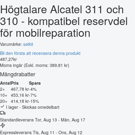
Högtalare Alcatel 311 och
310 - kompatibel reservdel
för mobilreparation
Varumärke:
satkit
Bli den första att recensera denna produkt
487
,
27
kr
Moms ingår
(Exkl. moms: 389,81 kr)
Mängdrabatter
Antal
Pris
Spara
2+
467,78 kr
-4%
10+
453,16 kr
-7%
20+
414,18 kr
-15%
I lager - Skickas omedelbart
Standardleverans
Tor, Aug 13 - Mån, Aug 17
Expressleverans
Tis, Aug 11 - Ons, Aug 12