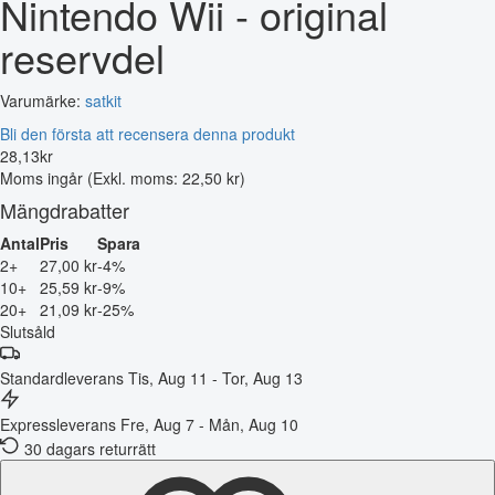
Nintendo Wii - original
reservdel
Varumärke:
satkit
Bli den första att recensera denna produkt
28
,
13
kr
Moms ingår
(Exkl. moms: 22,50 kr)
Mängdrabatter
Antal
Pris
Spara
2+
27,00 kr
-4%
10+
25,59 kr
-9%
20+
21,09 kr
-25%
Slutsåld
Standardleverans
Tis, Aug 11 - Tor, Aug 13
Expressleverans
Fre, Aug 7 - Mån, Aug 10
30 dagars returrätt