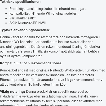
Tekniska specifikationer:
Produkttyp: anslutningskabel för infraröd mottagare.
Kompatibilitet: Nintendo Wii (originalmodeller).
Varumärke: satkit.
SKU: N030202-REINWII.
Typiska användningsområden:
Denna kabel är idealisk för att reparera den infraröda mottagaren i
Nintendo Wii-konsolen när handkontrollen inte svarar eller har
anslutningsproblem. Det är en rekommenderad lösning för tekniker
och användare som vill hålla sin konsol i gott skick utan att behöva
byta ut dyrare komponenter.
Kompatibilitet och rekommendationer:
Kompatibel endast med originala Nintendo Wii-konsoler. Funktion med
andra modeller eller versioner av konsolen kan inte garanteras.
Eftersom produkten för närvarande är
slut i lager
rekommenderar vi
att du kontrollerar tillgängligheten innan köp.
Viktig notering:
Denna produkt är en specifik reservdel och
inkluderar inte verktyg eller installationsanvisningar. Installationen
rekommenderas att utföras av teknisk personal eller användare med
erfarenhet för att undvika skador på konsolen.