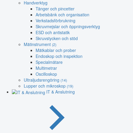
Handverktyg
Tänger och pincetter
Arbetsbänk och organisation
Verkstadsförbrukning
Skruvmejslar och öppningsverktyg
ESD och antistatik
Skruvstycken och stöd
Mätinstrument
(2)
Mätkablar och prober
Endoskop och inspektion
Specialmätare
Multimetrar
Oscilloskop
Ultraljudsrengöring
(14)
Lupper och mikroskop
(19)
IT & Anslutning