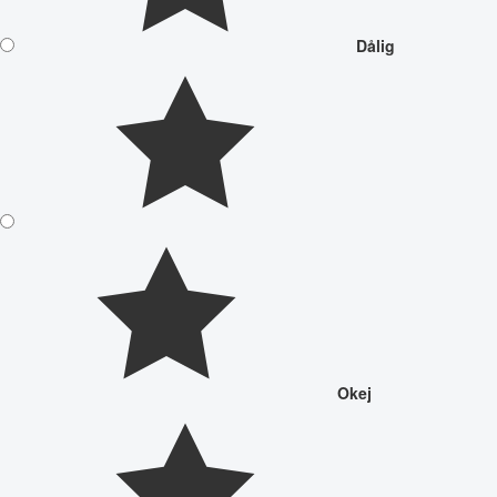
Dålig
Okej