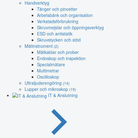
Handverktyg
Tänger och pincetter
Arbetsbänk och organisation
Verkstadsförbrukning
Skruvmejslar och öppningsverktyg
ESD och antistatik
Skruvstycken och stöd
Mätinstrument
(2)
Mätkablar och prober
Endoskop och inspektion
Specialmätare
Multimetrar
Oscilloskop
Ultraljudsrengöring
(14)
Lupper och mikroskop
(19)
IT & Anslutning