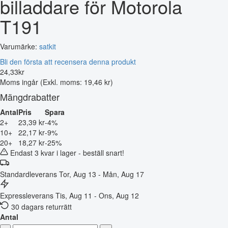
billaddare för Motorola
T191
Varumärke:
satkit
Bli den första att recensera denna produkt
24
,
33
kr
Moms ingår
(Exkl. moms: 19,46 kr)
Mängdrabatter
Antal
Pris
Spara
2+
23,39 kr
-4%
10+
22,17 kr
-9%
20+
18,27 kr
-25%
Endast 3 kvar i lager - beställ snart!
Standardleverans
Tor, Aug 13 - Mån, Aug 17
Expressleverans
Tis, Aug 11 - Ons, Aug 12
30 dagars returrätt
Antal