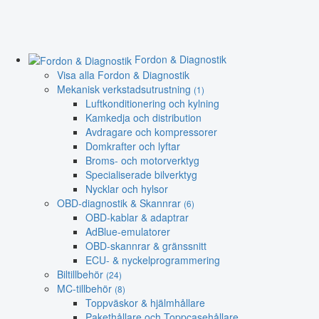
Fordon & Diagnostik
Visa alla Fordon & Diagnostik
Mekanisk verkstadsutrustning
(1)
Luftkonditionering och kylning
Kamkedja och distribution
Avdragare och kompressorer
Domkrafter och lyftar
Broms- och motorverktyg
Specialiserade bilverktyg
Nycklar och hylsor
OBD-diagnostik & Skannrar
(6)
OBD-kablar & adaptrar
AdBlue-emulatorer
OBD-skannrar & gränssnitt
ECU- & nyckelprogrammering
Biltillbehör
(24)
MC-tillbehör
(8)
Toppväskor & hjälmhållare
Pakethållare och Toppcasehållare