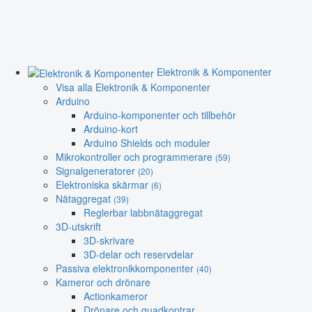
Elektronik & Komponenter
Visa alla Elektronik & Komponenter
Arduino
Arduino-komponenter och tillbehör
Arduino-kort
Arduino Shields och moduler
Mikrokontroller och programmerare
(59)
Signalgeneratorer
(20)
Elektroniska skärmar
(6)
Nätaggregat
(39)
Reglerbar labbnätaggregat
3D-utskrift
3D-skrivare
3D-delar och reservdelar
Passiva elektronikkomponenter
(40)
Kameror och drönare
Actionkameror
Drönare och quadkoptrar