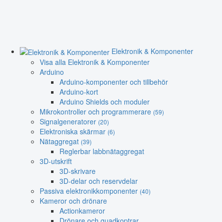
Elektronik & Komponenter
Visa alla Elektronik & Komponenter
Arduino
Arduino-komponenter och tillbehör
Arduino-kort
Arduino Shields och moduler
Mikrokontroller och programmerare
(59)
Signalgeneratorer
(20)
Elektroniska skärmar
(6)
Nätaggregat
(39)
Reglerbar labbnätaggregat
3D-utskrift
3D-skrivare
3D-delar och reservdelar
Passiva elektronikkomponenter
(40)
Kameror och drönare
Actionkameror
Drönare och quadkoptrar