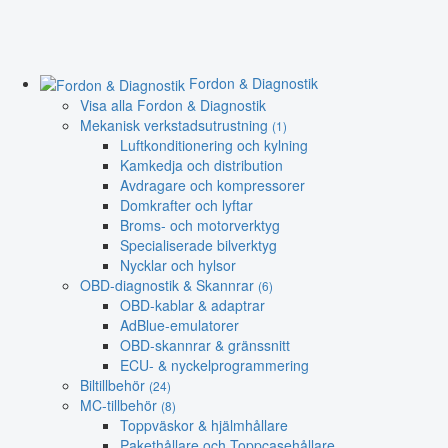
Fordon & Diagnostik
Visa alla Fordon & Diagnostik
Mekanisk verkstadsutrustning
(1)
Luftkonditionering och kylning
Kamkedja och distribution
Avdragare och kompressorer
Domkrafter och lyftar
Broms- och motorverktyg
Specialiserade bilverktyg
Nycklar och hylsor
OBD-diagnostik & Skannrar
(6)
OBD-kablar & adaptrar
AdBlue-emulatorer
OBD-skannrar & gränssnitt
ECU- & nyckelprogrammering
Biltillbehör
(24)
MC-tillbehör
(8)
Toppväskor & hjälmhållare
Pakethållare och Toppcasehållare