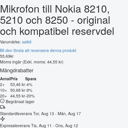
Mikrofon till Nokia 8210,
5210 och 8250 - original
och kompatibel reservdel
Varumärke:
satkit
Bli den första att recensera denna produkt
55
,
69
kr
Moms ingår
(Exkl. moms: 44,55 kr)
Mängdrabatter
Antal
Pris
Spara
2+
53,46 kr
-4%
10+
50,68 kr
-9%
20+
44,55 kr
-20%
Begränsat lager
Standardleverans
Tor, Aug 13 - Mån, Aug 17
Expressleverans
Tis, Aug 11 - Ons, Aug 12