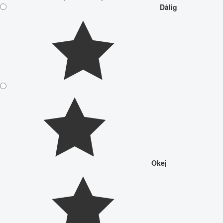
Dålig
Okej