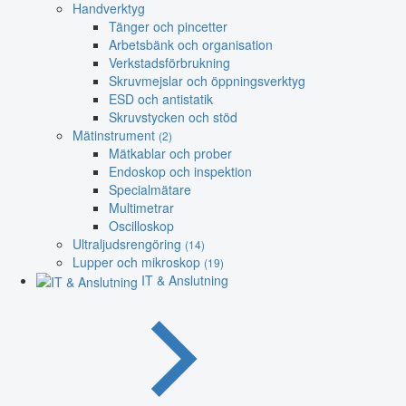
Handverktyg
Tänger och pincetter
Arbetsbänk och organisation
Verkstadsförbrukning
Skruvmejslar och öppningsverktyg
ESD och antistatik
Skruvstycken och stöd
Mätinstrument
(2)
Mätkablar och prober
Endoskop och inspektion
Specialmätare
Multimetrar
Oscilloskop
Ultraljudsrengöring
(14)
Lupper och mikroskop
(19)
IT & Anslutning