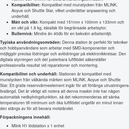
Kompatibilitet:
Kompatibel med munstycken från MLINK,
Aoyue och Shuttle Star, vilket underlättar anpassning och
underhåll.
Mått och vikt:
Kompakt med 151mm x 100mm x 133mm och
en vikt på 1.8 kg, idealisk för begränsade arbetsytor.
Bullernivå:
Mindre än 40db för en bekväm arbetsmiljö.
Typiska användningsområden:
Denna station är perfekt för tekniker
och hobbyanvändare som arbetar med SMD-komponenter och
möjliggör precisa lödningar och avlödningar på elektronikkretsar. Den
digitala styrningen och det justerbara luftflödet säkerställer
professionella resultat vid reparationer och montering.
Kompatibilitet och underhåll:
Stationen är kompatibel med
munstycken från välkända märken som MLINK, Aoyue och Shuttle
Star. Ett gratis reservvärmeelement ingår för att förlänga utrustningens
livslängd. Det är viktigt att notera att denna maskin inte har någon
automatisk nedkylningsfunktion, så det rekommenderas att sänka
temperaturen till minimum och öka luftflödet ungefär en minut innan
den stängs av för att bevara motståndet.
Förpackningens innehåll:
Mlink H1 lödstation x 1 enhet