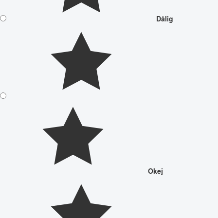
Dålig
Okej