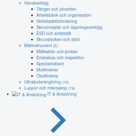
Handverktyg
Tänger och pincetter
Arbetsbänk och organisation
Verkstadsförbrukning
Skruvmejslar och öppningsverktyg
ESD och antistatik
Skruvstycken och stöd
Mätinstrument
(2)
Mätkablar och prober
Endoskop och inspektion
Specialmätare
Multimetrar
Oscilloskop
Ultraljudsrengöring
(14)
Lupper och mikroskop
(19)
IT & Anslutning