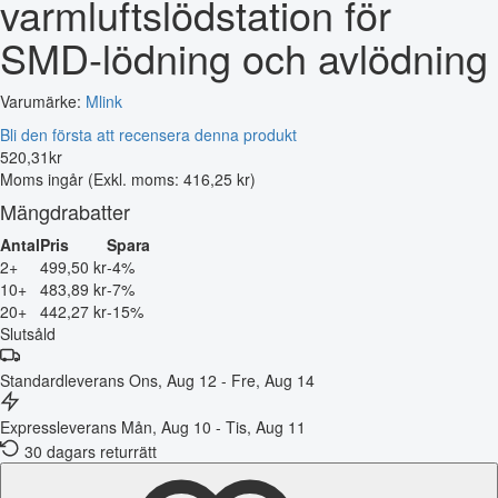
varmluftslödstation för
SMD-lödning och avlödning
Varumärke:
Mlink
Bli den första att recensera denna produkt
520
,
31
kr
Moms ingår
(Exkl. moms: 416,25 kr)
Mängdrabatter
Antal
Pris
Spara
2+
499,50 kr
-4%
10+
483,89 kr
-7%
20+
442,27 kr
-15%
Slutsåld
Standardleverans
Ons, Aug 12 - Fre, Aug 14
Expressleverans
Mån, Aug 10 - Tis, Aug 11
30 dagars returrätt