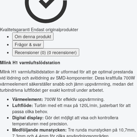
Kvalitetsgaranti
Endast originalprodukter
Om denna produkt
Frågor & svar
Recensioner (0) (0 recensioner)
Mlink H1 varmluftslödstation
Mlink H1 varmluftslödstation är utformad för att ge optimal prestanda
vid lödning och avlödning av SMD-komponenter. Dess kraftfulla 700W
värmeelement säkerställer snabb och jämn uppvärmning, medan det
turbindrivna luftflödet ger exakt kontroll under arbetet.
Värmeelement:
700W för effektiv uppvärmning.
Luftflöde:
Turbin med ett max på 120L/min, justerbart för att
passa olika behov.
Digital display:
Gör det möjligt att visa och kontrollera
temperaturen med precision.
Medföljande munstycken:
Tre runda munstycken på 10,7mm,
7,3mm och 4,4mm för olika användningsområden.