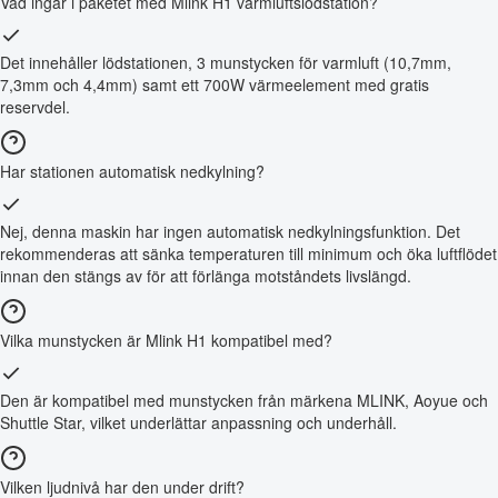
Vad ingår i paketet med Mlink H1 varmluftslödstation?
Det innehåller lödstationen, 3 munstycken för varmluft (10,7mm,
7,3mm och 4,4mm) samt ett 700W värmeelement med gratis
reservdel.
Har stationen automatisk nedkylning?
Nej, denna maskin har ingen automatisk nedkylningsfunktion. Det
rekommenderas att sänka temperaturen till minimum och öka luftflödet
innan den stängs av för att förlänga motståndets livslängd.
Vilka munstycken är Mlink H1 kompatibel med?
Den är kompatibel med munstycken från märkena MLINK, Aoyue och
Shuttle Star, vilket underlättar anpassning och underhåll.
Vilken ljudnivå har den under drift?