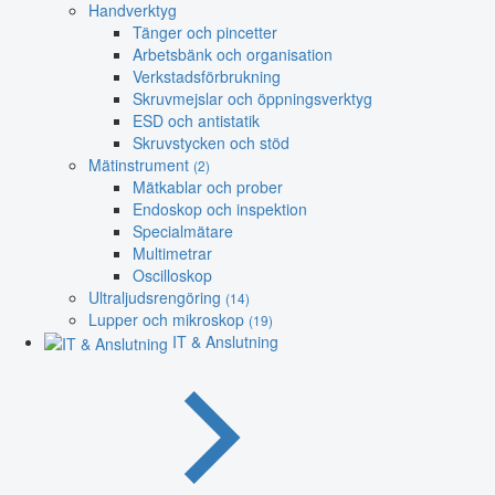
Handverktyg
Tänger och pincetter
Arbetsbänk och organisation
Verkstadsförbrukning
Skruvmejslar och öppningsverktyg
ESD och antistatik
Skruvstycken och stöd
Mätinstrument
(2)
Mätkablar och prober
Endoskop och inspektion
Specialmätare
Multimetrar
Oscilloskop
Ultraljudsrengöring
(14)
Lupper och mikroskop
(19)
IT & Anslutning