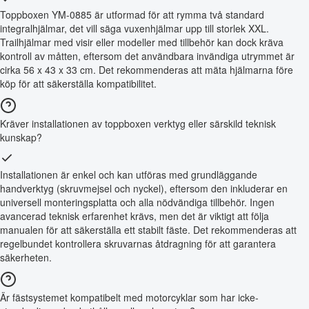
Toppboxen YM-0885 är utformad för att rymma två standard
integralhjälmar, det vill säga vuxenhjälmar upp till storlek XXL.
Trailhjälmar med visir eller modeller med tillbehör kan dock kräva
kontroll av måtten, eftersom det användbara invändiga utrymmet är
cirka 56 x 43 x 33 cm. Det rekommenderas att mäta hjälmarna före
köp för att säkerställa kompatibilitet.
Kräver installationen av toppboxen verktyg eller särskild teknisk
kunskap?
Installationen är enkel och kan utföras med grundläggande
handverktyg (skruvmejsel och nyckel), eftersom den inkluderar en
universell monteringsplatta och alla nödvändiga tillbehör. Ingen
avancerad teknisk erfarenhet krävs, men det är viktigt att följa
manualen för att säkerställa ett stabilt fäste. Det rekommenderas att
regelbundet kontrollera skruvarnas åtdragning för att garantera
säkerheten.
Är fästsystemet kompatibelt med motorcyklar som har icke-