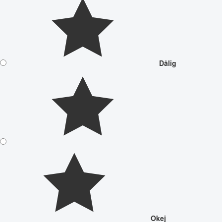
Dålig
Okej