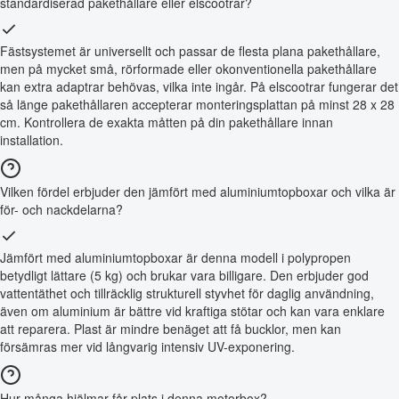
standardiserad pakethållare eller elscootrar?
Fästsystemet är universellt och passar de flesta plana pakethållare,
men på mycket små, rörformade eller okonventionella pakethållare
kan extra adaptrar behövas, vilka inte ingår. På elscootrar fungerar det
så länge pakethållaren accepterar monteringsplattan på minst 28 x 28
cm. Kontrollera de exakta måtten på din pakethållare innan
installation.
Vilken fördel erbjuder den jämfört med aluminiumtopboxar och vilka är
för- och nackdelarna?
Jämfört med aluminiumtopboxar är denna modell i polypropen
betydligt lättare (5 kg) och brukar vara billigare. Den erbjuder god
vattentäthet och tillräcklig strukturell styvhet för daglig användning,
även om aluminium är bättre vid kraftiga stötar och kan vara enklare
att reparera. Plast är mindre benäget att få bucklor, men kan
försämras mer vid långvarig intensiv UV-exponering.
Hur många hjälmar får plats i denna motorbox?