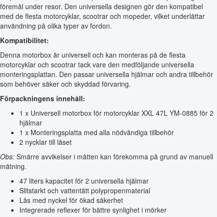
föremål under resor. Den universella designen gör den kompatibel
med de flesta motorcyklar, scootrar och mopeder, vilket underlättar
användning på olika typer av fordon.
Kompatibilitet:
Denna motorbox är universell och kan monteras på de flesta
motorcyklar och scootrar tack vare den medföljande universella
monteringsplattan. Den passar universella hjälmar och andra tillbehör
som behöver säker och skyddad förvaring.
Förpackningens innehåll:
1 x Universell motorbox för motorcyklar XXL 47L YM-0885 för 2
hjälmar
1 x Monteringsplatta med alla nödvändiga tillbehör
2 nycklar till låset
Obs:
Smärre avvikelser i måtten kan förekomma på grund av manuell
mätning.
47 liters kapacitet för 2 universella hjälmar
Slitstarkt och vattentätt polypropenmaterial
Lås med nyckel för ökad säkerhet
Integrerade reflexer för bättre synlighet i mörker