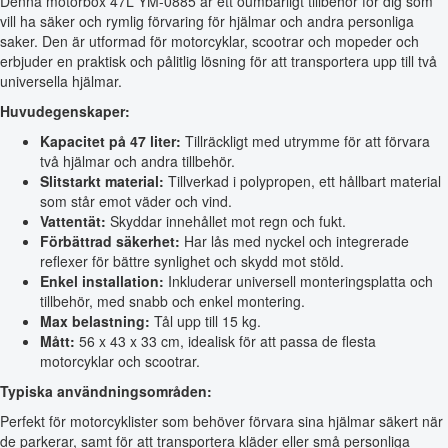
Denna motorbox 47L YM-0885 är ett oumbärligt tillbehör för dig som
vill ha säker och rymlig förvaring för hjälmar och andra personliga
saker. Den är utformad för motorcyklar, scootrar och mopeder och
erbjuder en praktisk och pålitlig lösning för att transportera upp till två
universella hjälmar.
Huvudegenskaper:
Kapacitet på 47 liter:
Tillräckligt med utrymme för att förvara
två hjälmar och andra tillbehör.
Slitstarkt material:
Tillverkad i polypropen, ett hållbart material
som står emot väder och vind.
Vattentät:
Skyddar innehållet mot regn och fukt.
Förbättrad säkerhet:
Har lås med nyckel och integrerade
reflexer för bättre synlighet och skydd mot stöld.
Enkel installation:
Inkluderar universell monteringsplatta och
tillbehör, med snabb och enkel montering.
Max belastning:
Tål upp till 15 kg.
Mått:
56 x 43 x 33 cm, idealisk för att passa de flesta
motorcyklar och scootrar.
Typiska användningsområden:
Perfekt för motorcyklister som behöver förvara sina hjälmar säkert när
de parkerar, samt för att transportera kläder eller små personliga