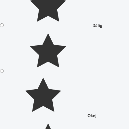
Dålig
Okej