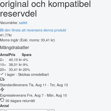
original och kompatibel
reservdel
Varumärke:
satkit
Bli den första att recensera denna produkt
41
,
77
kr
Moms ingår
(Exkl. moms: 33,41 kr)
Mängdrabatter
Antal
Pris
Spara
2+
40,10 kr
-4%
10+
38,01 kr
-9%
20+
33,41 kr
-20%
I lager - Skickas omedelbart
Standardleverans
Tis, Aug 11 - Tor, Aug 13
Expressleverans
Fre, Aug 7 - Mån, Aug 10
30 dagars returrätt
Antal