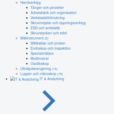
Handverktyg
Tänger och pincetter
Arbetsbänk och organisation
Verkstadsförbrukning
Skruvmejslar och öppningsverktyg
ESD och antistatik
Skruvstycken och stöd
Mätinstrument
(2)
Mätkablar och prober
Endoskop och inspektion
Specialmätare
Multimetrar
Oscilloskop
Ultraljudsrengöring
(14)
Lupper och mikroskop
(19)
IT & Anslutning