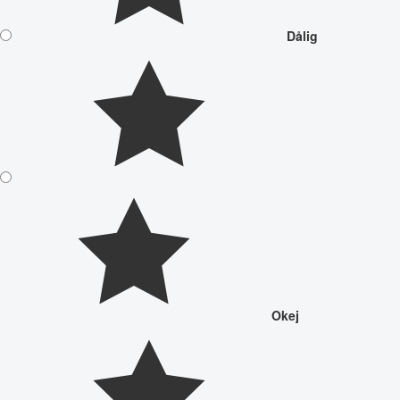
Dålig
Okej