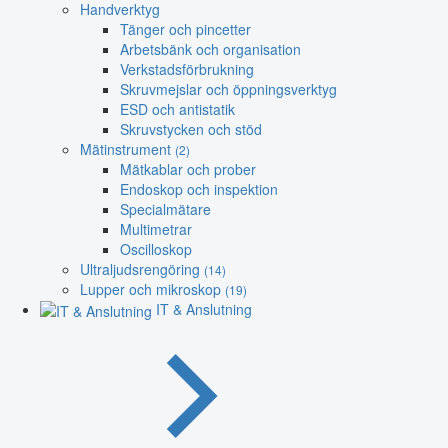
Handverktyg
Tänger och pincetter
Arbetsbänk och organisation
Verkstadsförbrukning
Skruvmejslar och öppningsverktyg
ESD och antistatik
Skruvstycken och stöd
Mätinstrument
(2)
Mätkablar och prober
Endoskop och inspektion
Specialmätare
Multimetrar
Oscilloskop
Ultraljudsrengöring
(14)
Lupper och mikroskop
(19)
IT & Anslutning