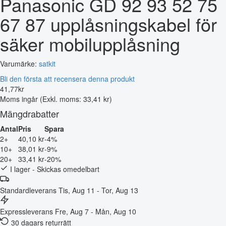
Panasonic GD 92 93 52 75
67 87 upplåsningskabel för
säker mobilupplåsning
Varumärke:
satkit
Bli den första att recensera denna produkt
41
,
77
kr
Moms ingår
(Exkl. moms: 33,41 kr)
Mängdrabatter
Antal
Pris
Spara
2+
40,10 kr
-4%
10+
38,01 kr
-9%
20+
33,41 kr
-20%
I lager - Skickas omedelbart
Standardleverans
Tis, Aug 11 - Tor, Aug 13
Expressleverans
Fre, Aug 7 - Mån, Aug 10
30 dagars returrätt