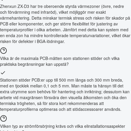
Zhenxun ZX-D3 har tre oberoende styrda värmezoner (övre, nedre
och förvärmning med infraröd), vilket möjliggör mer exakt
värmehantering. Detta minskar termisk stress och risken för skador på
PCB eller komponenter, och ger större flexibilitet för justering av
temperaturprofiler i olika arbeten. Jämfört med detta kan system med
en enda zon ha mindre kontrollerade temperaturvariationer, vilket ökar
risken för defekter i BGA-lödningar.
Vilka är de maximala PCB-måtten som stationen stöder och vilka
praktiska begränsningar kan uppstå?
Stationen stöder PCB:er upp till 500 mm långa och 300 mm breda,
med en tjocklek mellan 0,1 och 5 mm. Man måste ta hänsyn till det
extra utrymme som behövs för hantering och inriktning; dessutom kan
arbete vid maxgränsen försvåra den visuella åtkomsten och öka den
termiska trögheten, så för stora kort rekommenderas att
temperaturprofilerna optimeras och att stödaccessoarer används.
Vilken typ av strömförsörjning krävs och vilka elinstallationsaspekter