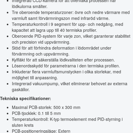
Integrerad CCD-kamera för att övervaka processen när
lödkulorna smälter.
Tre oberoende temperaturzoner: övre och nedre värmare med
varmluft samt förvärmningszon med infraröd värme.
Temperaturkontroll i 9 segment för upp- och nedgång, med
kapacitet att lagra upp till 40 termiska profiler.
Oberoende PID-system för varje zon, vilket garanterar stabilitet
och precision vid uppvärmning.
Stöd för att förhindra deformation i lödområdet under
förvärmning och uppvärmning.
Kylfläkt för att säkerställa lödkvaliteten efter processen.
Lösenordsskydd för parametrarna i den termiska profilen.
Inkluderar flera varmluftsmunstycken i olika storlekar, med
möjlighet till anpassning.
Integrerad vakuumpump, vilket eliminerar behovet av externa
gaskällor.
Tekniska specifikationer:
Maximal PCB-storlek: 500 x 300 mm
PCB-tjocklek: 0.1 till 5 mm
Temperaturkontroll: K-typ termoelement med PID-styrning i
sluten krets
PCB-positioneringsläge: Extern