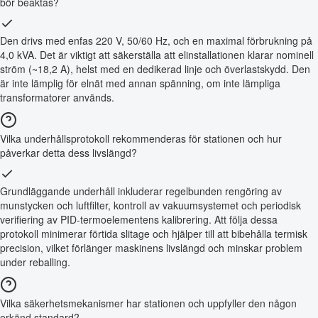
bör beaktas?
Den drivs med enfas 220 V, 50/60 Hz, och en maximal förbrukning på
4,0 kVA. Det är viktigt att säkerställa att elinstallationen klarar nominell
ström (~18,2 A), helst med en dedikerad linje och överlastskydd. Den
är inte lämplig för elnät med annan spänning, om inte lämpliga
transformatorer används.
Vilka underhållsprotokoll rekommenderas för stationen och hur
påverkar detta dess livslängd?
Grundläggande underhåll inkluderar regelbunden rengöring av
munstycken och luftfilter, kontroll av vakuumsystemet och periodisk
verifiering av PID-termoelementens kalibrering. Att följa dessa
protokoll minimerar förtida slitage och hjälper till att bibehålla termisk
precision, vilket förlänger maskinens livslängd och minskar problem
under reballing.
Vilka säkerhetsmekanismer har stationen och uppfyller den någon
erkänd standard?