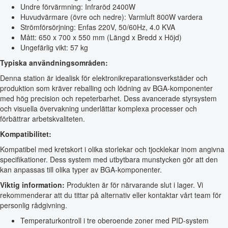
Undre förvärmning: Infraröd 2400W
Huvudvärmare (övre och nedre): Varmluft 800W vardera
Strömförsörjning: Enfas 220V, 50/60Hz, 4.0 KVA
Mått: 650 x 700 x 550 mm (Längd x Bredd x Höjd)
Ungefärlig vikt: 57 kg
Typiska användningsområden:
Denna station är idealisk för elektronikreparationsverkstäder och
produktion som kräver reballing och lödning av BGA-komponenter
med hög precision och repeterbarhet. Dess avancerade styrsystem
och visuella övervakning underlättar komplexa processer och
förbättrar arbetskvaliteten.
Kompatibilitet:
Kompatibel med kretskort i olika storlekar och tjocklekar inom angivna
specifikationer. Dess system med utbytbara munstycken gör att den
kan anpassas till olika typer av BGA-komponenter.
Viktig information:
Produkten är för närvarande slut i lager. Vi
rekommenderar att du tittar på alternativ eller kontaktar vårt team för
personlig rådgivning.
Temperaturkontroll i tre oberoende zoner med PID-system