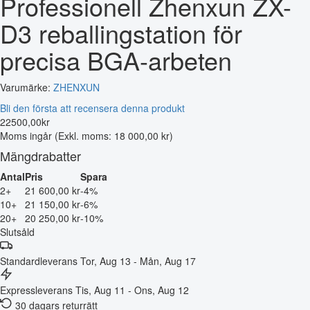
Professionell Zhenxun ZX-
D3 reballingstation för
precisa BGA-arbeten
Varumärke:
ZHENXUN
Bli den första att recensera denna produkt
22500
,
00
kr
Moms ingår
(Exkl. moms: 18 000,00 kr)
Mängdrabatter
Antal
Pris
Spara
2+
21 600,00 kr
-4%
10+
21 150,00 kr
-6%
20+
20 250,00 kr
-10%
Slutsåld
Standardleverans
Tor, Aug 13 - Mån, Aug 17
Expressleverans
Tis, Aug 11 - Ons, Aug 12
30 dagars returrätt