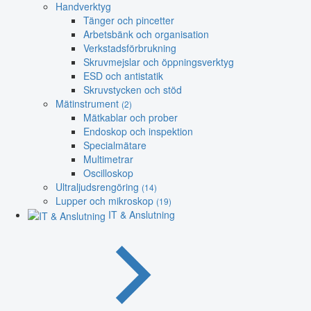
Handverktyg
Tänger och pincetter
Arbetsbänk och organisation
Verkstadsförbrukning
Skruvmejslar och öppningsverktyg
ESD och antistatik
Skruvstycken och stöd
Mätinstrument
(2)
Mätkablar och prober
Endoskop och inspektion
Specialmätare
Multimetrar
Oscilloskop
Ultraljudsrengöring
(14)
Lupper och mikroskop
(19)
IT & Anslutning