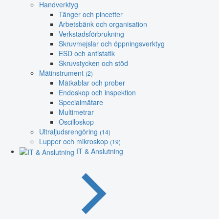
Handverktyg
Tänger och pincetter
Arbetsbänk och organisation
Verkstadsförbrukning
Skruvmejslar och öppningsverktyg
ESD och antistatik
Skruvstycken och stöd
Mätinstrument
(2)
Mätkablar och prober
Endoskop och inspektion
Specialmätare
Multimetrar
Oscilloskop
Ultraljudsrengöring
(14)
Lupper och mikroskop
(19)
IT & Anslutning