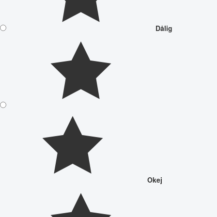
Dålig
Okej