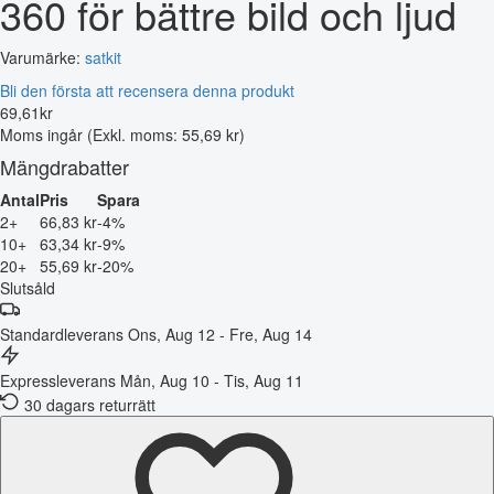
360 för bättre bild och ljud
Varumärke:
satkit
Bli den första att recensera denna produkt
69
,
61
kr
Moms ingår
(Exkl. moms: 55,69 kr)
Mängdrabatter
Antal
Pris
Spara
2+
66,83 kr
-4%
10+
63,34 kr
-9%
20+
55,69 kr
-20%
Slutsåld
Standardleverans
Ons, Aug 12 - Fre, Aug 14
Expressleverans
Mån, Aug 10 - Tis, Aug 11
30 dagars returrätt