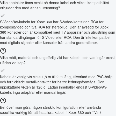
Vilka kontakter finns exakt på denna kabel och vilken kompatibilitet
erbjuder den med annan utrustning?
S-Video/AV-kabeln för Xbox 360 har S-Video-kontakter, RCA för
kompositvideo och två RCA för stereoljud. Den är avsedd för Xbox
360-konsoler och är kompatibel med TV-apparater och utrustning som
har standardingångar för S-Video eller RCA. Den är inte kompatibel
med digitala signaler eller konsoler från andra generationer.
Vilka mått, material och ungefärlig vikt har kabeln, och vad ingår exakt
i lådan vid köp?
Kabeln är vanligtvis cirka 1,8 m till 2 m lång, tillverkad med PVC-hölje
och förnicklade metallkontakter för bättre ledningsförmåga. Den
uppskattade vikten är 120 g. Lådan innehåller endast S-Video/AV-
kabeln; inga adaptrar eller manual ingår.
Behöver man göra någon särskild konfiguration eller använda
specifika verktyg för att installera kabeln i Xbox 360 och TV:n?