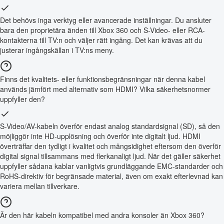
Det behövs inga verktyg eller avancerade inställningar. Du ansluter
bara den proprietära änden till Xbox 360 och S-Video- eller RCA-
kontakterna till TV:n och väljer rätt ingång. Det kan krävas att du
justerar ingångskällan i TV:ns meny.
Finns det kvalitets- eller funktionsbegränsningar när denna kabel
används jämfört med alternativ som HDMI? Vilka säkerhetsnormer
uppfyller den?
S-Video/AV-kabeln överför endast analog standardsignal (SD), så den
möjliggör inte HD-upplösning och överför inte digitalt ljud. HDMI
överträffar den tydligt i kvalitet och mångsidighet eftersom den överför
digital signal tillsammans med flerkanaligt ljud. När det gäller säkerhet
uppfyller sådana kablar vanligtvis grundläggande EMC-standarder och
RoHS-direktiv för begränsade material, även om exakt efterlevnad kan
variera mellan tillverkare.
Är den här kabeln kompatibel med andra konsoler än Xbox 360?