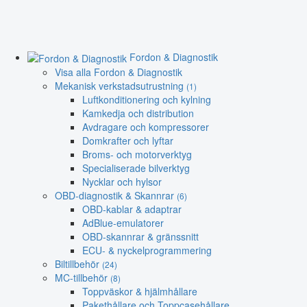
Fordon & Diagnostik
Visa alla Fordon & Diagnostik
Mekanisk verkstadsutrustning
(1)
Luftkonditionering och kylning
Kamkedja och distribution
Avdragare och kompressorer
Domkrafter och lyftar
Broms- och motorverktyg
Specialiserade bilverktyg
Nycklar och hylsor
OBD-diagnostik & Skannrar
(6)
OBD-kablar & adaptrar
AdBlue-emulatorer
OBD-skannrar & gränssnitt
ECU- & nyckelprogrammering
Biltillbehör
(24)
MC-tillbehör
(8)
Toppväskor & hjälmhållare
Pakethållare och Toppcasehållare