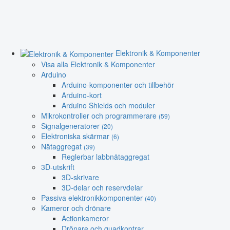
Elektronik & Komponenter
Visa alla Elektronik & Komponenter
Arduino
Arduino-komponenter och tillbehör
Arduino-kort
Arduino Shields och moduler
Mikrokontroller och programmerare
(59)
Signalgeneratorer
(20)
Elektroniska skärmar
(6)
Nätaggregat
(39)
Reglerbar labbnätaggregat
3D-utskrift
3D-skrivare
3D-delar och reservdelar
Passiva elektronikkomponenter
(40)
Kameror och drönare
Actionkameror
Drönare och quadkoptrar