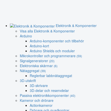
Elektronik & Komponenter
Visa alla Elektronik & Komponenter
Arduino
Arduino-komponenter och tillbehör
Arduino-kort
Arduino Shields och moduler
Mikrokontroller och programmerare
(59)
Signalgeneratorer
(20)
Elektroniska skärmar
(6)
Nätaggregat
(39)
Reglerbar labbnätaggregat
3D-utskrift
3D-skrivare
3D-delar och reservdelar
Passiva elektronikkomponenter
(40)
Kameror och drönare
Actionkameror
Drönare och quadkoptrar