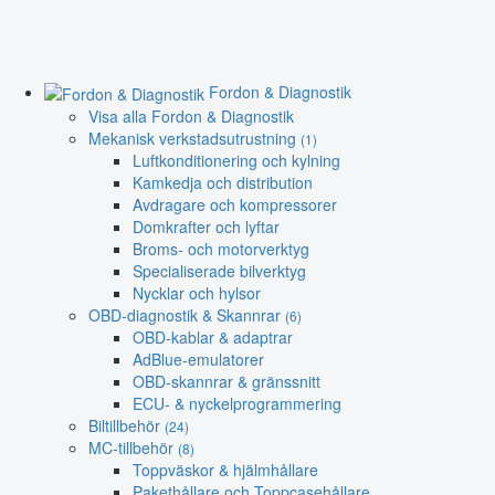
Fordon & Diagnostik
Visa alla Fordon & Diagnostik
Mekanisk verkstadsutrustning
(1)
Luftkonditionering och kylning
Kamkedja och distribution
Avdragare och kompressorer
Domkrafter och lyftar
Broms- och motorverktyg
Specialiserade bilverktyg
Nycklar och hylsor
OBD-diagnostik & Skannrar
(6)
OBD-kablar & adaptrar
AdBlue-emulatorer
OBD-skannrar & gränssnitt
ECU- & nyckelprogrammering
Biltillbehör
(24)
MC-tillbehör
(8)
Toppväskor & hjälmhållare
Pakethållare och Toppcasehållare