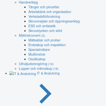
Handverktyg
Tänger och pincetter
Arbetsbänk och organisation
Verkstadsförbrukning
Skruvmejslar och öppningsverktyg
ESD och antistatik
Skruvstycken och stöd
Mätinstrument
(2)
Mätkablar och prober
Endoskop och inspektion
Specialmätare
Multimetrar
Oscilloskop
Ultraljudsrengöring
(14)
Lupper och mikroskop
(19)
IT & Anslutning