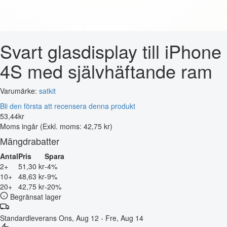
Svart glasdisplay till iPhone
4S med självhäftande ram
Varumärke:
satkit
Bli den första att recensera denna produkt
53
,
44
kr
Moms ingår
(Exkl. moms: 42,75 kr)
Mängdrabatter
Antal
Pris
Spara
2+
51,30 kr
-4%
10+
48,63 kr
-9%
20+
42,75 kr
-20%
Begränsat lager
Standardleverans
Ons, Aug 12 - Fre, Aug 14