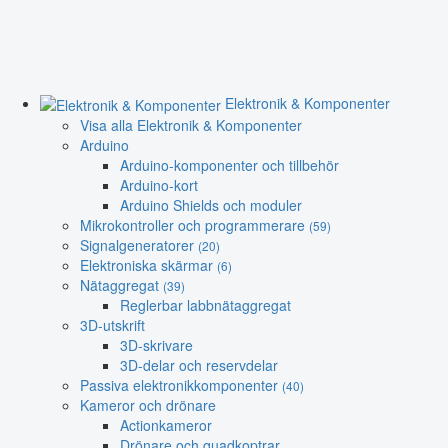
Elektronik & Komponenter
Visa alla Elektronik & Komponenter
Arduino
Arduino-komponenter och tillbehör
Arduino-kort
Arduino Shields och moduler
Mikrokontroller och programmerare
(59)
Signalgeneratorer
(20)
Elektroniska skärmar
(6)
Nätaggregat
(39)
Reglerbar labbnätaggregat
3D-utskrift
3D-skrivare
3D-delar och reservdelar
Passiva elektronikkomponenter
(40)
Kameror och drönare
Actionkameror
Drönare och quadkoptrar