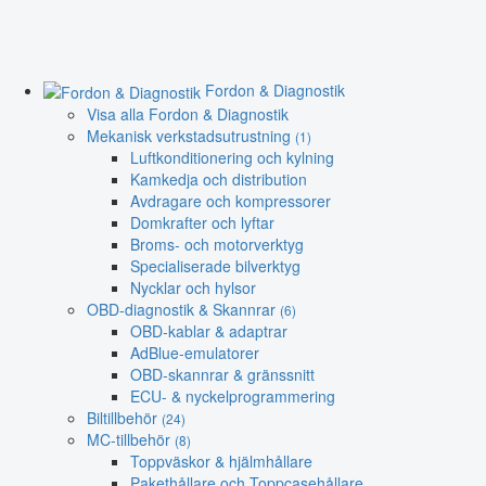
Fordon & Diagnostik
Visa alla Fordon & Diagnostik
Mekanisk verkstadsutrustning
(1)
Luftkonditionering och kylning
Kamkedja och distribution
Avdragare och kompressorer
Domkrafter och lyftar
Broms- och motorverktyg
Specialiserade bilverktyg
Nycklar och hylsor
OBD-diagnostik & Skannrar
(6)
OBD-kablar & adaptrar
AdBlue-emulatorer
OBD-skannrar & gränssnitt
ECU- & nyckelprogrammering
Biltillbehör
(24)
MC-tillbehör
(8)
Toppväskor & hjälmhållare
Pakethållare och Toppcasehållare