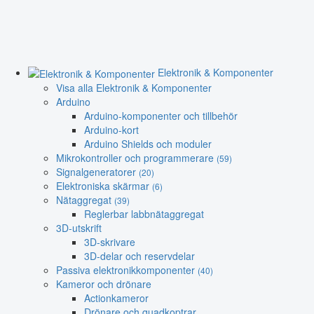
Elektronik & Komponenter
Visa alla Elektronik & Komponenter
Arduino
Arduino-komponenter och tillbehör
Arduino-kort
Arduino Shields och moduler
Mikrokontroller och programmerare
(59)
Signalgeneratorer
(20)
Elektroniska skärmar
(6)
Nätaggregat
(39)
Reglerbar labbnätaggregat
3D-utskrift
3D-skrivare
3D-delar och reservdelar
Passiva elektronikkomponenter
(40)
Kameror och drönare
Actionkameror
Drönare och quadkoptrar