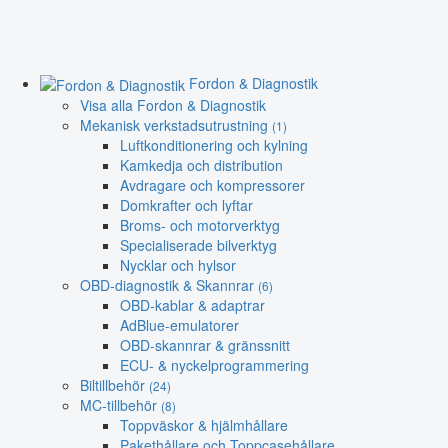
Fordon & Diagnostik
Visa alla Fordon & Diagnostik
Mekanisk verkstadsutrustning
(1)
Luftkonditionering och kylning
Kamkedja och distribution
Avdragare och kompressorer
Domkrafter och lyftar
Broms- och motorverktyg
Specialiserade bilverktyg
Nycklar och hylsor
OBD-diagnostik & Skannrar
(6)
OBD-kablar & adaptrar
AdBlue-emulatorer
OBD-skannrar & gränssnitt
ECU- & nyckelprogrammering
Biltillbehör
(24)
MC-tillbehör
(8)
Toppväskor & hjälmhållare
Pakethållare och Toppcasehållare