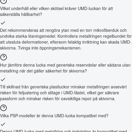
Vilket underhåll eller vilken skötsel kräver UMD-luckan för att
säkerställa hållbarhet?
Det rekommenderas att rengöra ytan med en torr mikrofiberduk och
undvika starka lösningsmedel. Kontrollera metallringen regelbundet för
att utesluta deformationer, eftersom felaktig inriktning kan skada UMD-
skivorna. Tvinga inte öppningsmekanismen.
Hur jämförs denna lucka med generiska reservdelar eller sådana utan
metallring när det gäller säkerhet för skivorna?
Till skillnad från generiska plastluckor minskar metallringen avsevärt
risken för feljustering och slitage i UMD-fästet, vilket ger säkrare
passform och minskar risken för oavsiktliga repor på skivorna.
Vilka PSP-modeller är denna UMD-lucka kompatibel med?
Denna UMD-lucka med metallring och inskription är kompatibel med