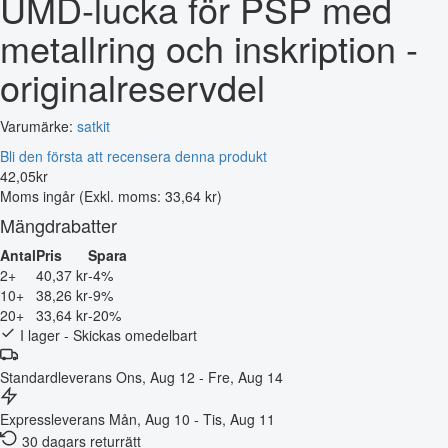
UMD-lucka för PSP med
metallring och inskription -
originalreservdel
Varumärke:
satkit
Bli den första att recensera denna produkt
42
,
05
kr
Moms ingår
(Exkl. moms: 33,64 kr)
Mängdrabatter
Antal
Pris
Spara
2+
40,37 kr
-4%
10+
38,26 kr
-9%
20+
33,64 kr
-20%
I lager - Skickas omedelbart
Standardleverans
Ons, Aug 12 - Fre, Aug 14
Expressleverans
Mån, Aug 10 - Tis, Aug 11
30 dagars returrätt