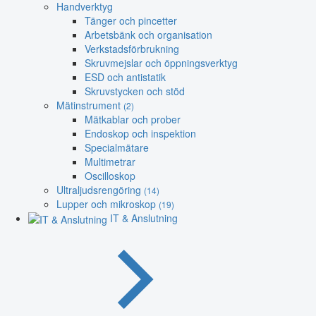
Handverktyg
Tänger och pincetter
Arbetsbänk och organisation
Verkstadsförbrukning
Skruvmejslar och öppningsverktyg
ESD och antistatik
Skruvstycken och stöd
Mätinstrument
(2)
Mätkablar och prober
Endoskop och inspektion
Specialmätare
Multimetrar
Oscilloskop
Ultraljudsrengöring
(14)
Lupper och mikroskop
(19)
IT & Anslutning