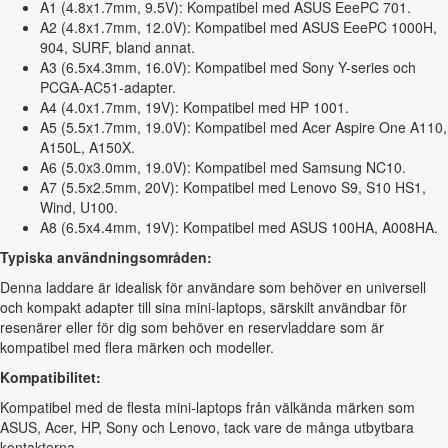
A1 (4.8x1.7mm, 9.5V): Kompatibel med ASUS EeePC 701.
A2 (4.8x1.7mm, 12.0V): Kompatibel med ASUS EeePC 1000H,
904, SURF, bland annat.
A3 (6.5x4.3mm, 16.0V): Kompatibel med Sony Y-series och
PCGA-AC51-adapter.
A4 (4.0x1.7mm, 19V): Kompatibel med HP 1001.
A5 (5.5x1.7mm, 19.0V): Kompatibel med Acer Aspire One A110,
A150L, A150X.
A6 (5.0x3.0mm, 19.0V): Kompatibel med Samsung NC10.
A7 (5.5x2.5mm, 20V): Kompatibel med Lenovo S9, S10 HS1,
Wind, U100.
A8 (6.5x4.4mm, 19V): Kompatibel med ASUS 100HA, A008HA.
Typiska användningsområden:
Denna laddare är idealisk för användare som behöver en universell
och kompakt adapter till sina mini-laptops, särskilt användbar för
resenärer eller för dig som behöver en reservladdare som är
kompatibel med flera märken och modeller.
Kompatibilitet:
Kompatibel med de flesta mini-laptops från välkända märken som
ASUS, Acer, HP, Sony och Lenovo, tack vare de många utbytbara
kontakterna.