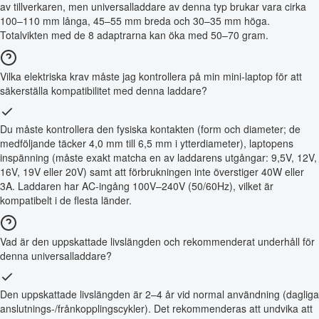
av tillverkaren, men universalladdare av denna typ brukar vara cirka
100–110 mm långa, 45–55 mm breda och 30–35 mm höga.
Totalvikten med de 8 adaptrarna kan öka med 50–70 gram.
Vilka elektriska krav måste jag kontrollera på min mini-laptop för att
säkerställa kompatibilitet med denna laddare?
Du måste kontrollera den fysiska kontakten (form och diameter; de
medföljande täcker 4,0 mm till 6,5 mm i ytterdiameter), laptopens
inspänning (måste exakt matcha en av laddarens utgångar: 9,5V, 12V,
16V, 19V eller 20V) samt att förbrukningen inte överstiger 40W eller
3A. Laddaren har AC-ingång 100V–240V (50/60Hz), vilket är
kompatibelt i de flesta länder.
Vad är den uppskattade livslängden och rekommenderat underhåll för
denna universalladdare?
Den uppskattade livslängden är 2–4 år vid normal användning (dagliga
anslutnings-/frånkopplingscykler). Det rekommenderas att undvika att