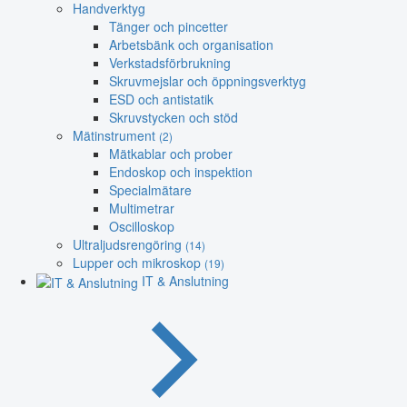
Handverktyg
Tänger och pincetter
Arbetsbänk och organisation
Verkstadsförbrukning
Skruvmejslar och öppningsverktyg
ESD och antistatik
Skruvstycken och stöd
Mätinstrument
(2)
Mätkablar och prober
Endoskop och inspektion
Specialmätare
Multimetrar
Oscilloskop
Ultraljudsrengöring
(14)
Lupper och mikroskop
(19)
IT & Anslutning