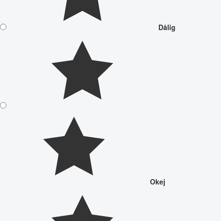
Dålig
Okej