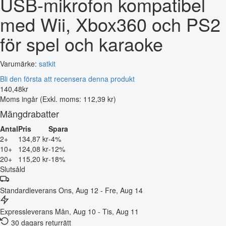
USB-mikrofon kompatibel
med Wii, Xbox360 och PS2
för spel och karaoke
Varumärke:
satkit
Bli den första att recensera denna produkt
140
,
48
kr
Moms ingår
(Exkl. moms: 112,39 kr)
Mängdrabatter
Antal
Pris
Spara
2+
134,87 kr
-4%
10+
124,08 kr
-12%
20+
115,20 kr
-18%
Slutsåld
Standardleverans
Ons, Aug 12 - Fre, Aug 14
Expressleverans
Mån, Aug 10 - Tis, Aug 11
30 dagars returrätt