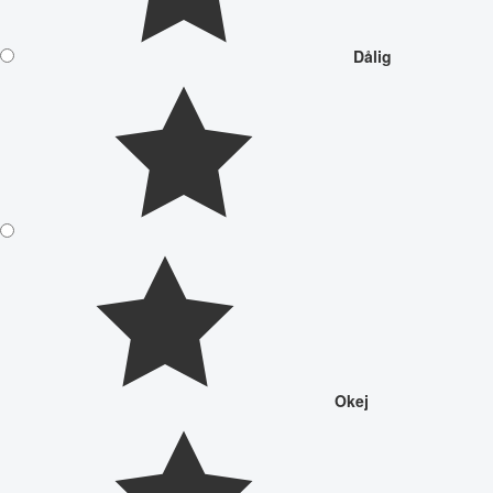
Dålig
Okej