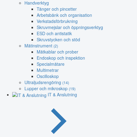
Handverktyg
Tänger och pincetter
Arbetsbänk och organisation
Verkstadsförbrukning
Skruvmejslar och öppningsverktyg
ESD och antistatik
Skruvstycken och stöd
Mätinstrument
(2)
Mätkablar och prober
Endoskop och inspektion
Specialmätare
Multimetrar
Oscilloskop
Ultraljudsrengöring
(14)
Lupper och mikroskop
(19)
IT & Anslutning