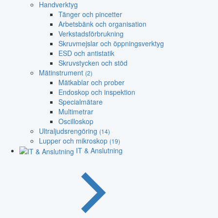
Handverktyg
Tänger och pincetter
Arbetsbänk och organisation
Verkstadsförbrukning
Skruvmejslar och öppningsverktyg
ESD och antistatik
Skruvstycken och stöd
Mätinstrument
(2)
Mätkablar och prober
Endoskop och inspektion
Specialmätare
Multimetrar
Oscilloskop
Ultraljudsrengöring
(14)
Lupper och mikroskop
(19)
IT & Anslutning