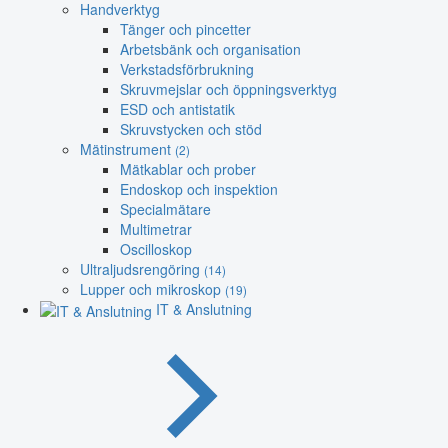
Handverktyg
Tänger och pincetter
Arbetsbänk och organisation
Verkstadsförbrukning
Skruvmejslar och öppningsverktyg
ESD och antistatik
Skruvstycken och stöd
Mätinstrument
(2)
Mätkablar och prober
Endoskop och inspektion
Specialmätare
Multimetrar
Oscilloskop
Ultraljudsrengöring
(14)
Lupper och mikroskop
(19)
IT & Anslutning