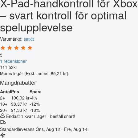
X-Pad-handkontroll för Xbox
– svart kontroll för optimal
spelupplevelse
Varumärke:
satkit
5
1 recensioner
111
,
52
kr
Moms ingår
(Exkl. moms: 89,21 kr)
Mängdrabatter
Antal
Pris
Spara
2+
106,92 kr
-4%
10+
98,37 kr
-12%
20+
91,33 kr
-18%
Endast 1 kvar i lager - beställ snart!
Standardleverans
Ons, Aug 12 - Fre, Aug 14