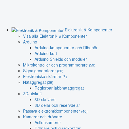
Elektronik & Komponenter
Visa alla Elektronik & Komponenter
Arduino
Arduino-komponenter och tillbehör
Arduino-kort
Arduino Shields och moduler
Mikrokontroller och programmerare
(59)
Signalgeneratorer
(20)
Elektroniska skärmar
(6)
Nätaggregat
(39)
Reglerbar labbnätaggregat
3D-utskrift
3D-skrivare
3D-delar och reservdelar
Passiva elektronikkomponenter
(40)
Kameror och drönare
Actionkameror
Drönare och quadkoptrar