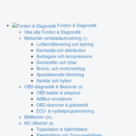
Fordon & Diagnostik
Visa alla Fordon & Diagnostik
Mekanisk verkstadsutrustning
(1)
Luftkonditionering och kylning
Kamkedja och distribution
Avdragare och kompressorer
Domkrafter och lyftar
Broms- och motorverktyg
Specialiserade bilverktyg
Nycklar och hylsor
OBD-diagnostik & Skannrar
(6)
OBD-kablar & adaptrar
AdBlue-emulatorer
OBD-skannrar & gränssnitt
ECU- & nyckelprogrammering
Biltillbehör
(24)
MC-tillbehör
(8)
Toppväskor & hjälmhållare
Pakethållare och Toppcasehållare