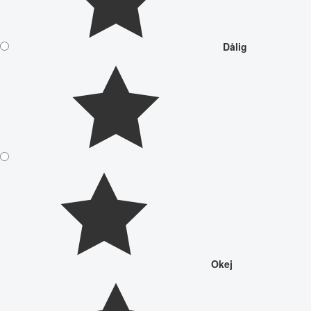
Dålig
Okej