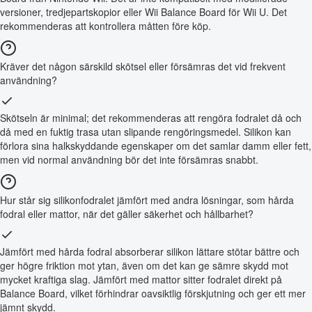
versioner, tredjepartskopior eller Wii Balance Board för Wii U. Det
rekommenderas att kontrollera måtten före köp.
Kräver det någon särskild skötsel eller försämras det vid frekvent
användning?
Skötseln är minimal; det rekommenderas att rengöra fodralet då och
då med en fuktig trasa utan slipande rengöringsmedel. Silikon kan
förlora sina halkskyddande egenskaper om det samlar damm eller fett,
men vid normal användning bör det inte försämras snabbt.
Hur står sig silikonfodralet jämfört med andra lösningar, som hårda
fodral eller mattor, när det gäller säkerhet och hållbarhet?
Jämfört med hårda fodral absorberar silikon lättare stötar bättre och
ger högre friktion mot ytan, även om det kan ge sämre skydd mot
mycket kraftiga slag. Jämfört med mattor sitter fodralet direkt på
Balance Board, vilket förhindrar oavsiktlig förskjutning och ger ett mer
jämnt skydd.