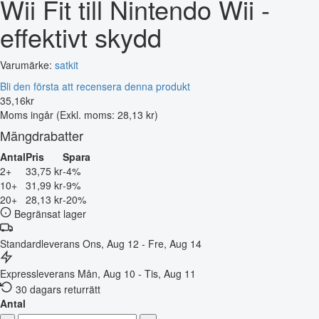
Wii Fit till Nintendo Wii -
effektivt skydd
Varumärke:
satkit
Bli den första att recensera denna produkt
35
,
16
kr
Moms ingår
(Exkl. moms: 28,13 kr)
Mängdrabatter
Antal
Pris
Spara
2+
33,75 kr
-4%
10+
31,99 kr
-9%
20+
28,13 kr
-20%
Begränsat lager
Standardleverans
Ons, Aug 12 - Fre, Aug 14
Expressleverans
Mån, Aug 10 - Tis, Aug 11
30 dagars returrätt
Antal