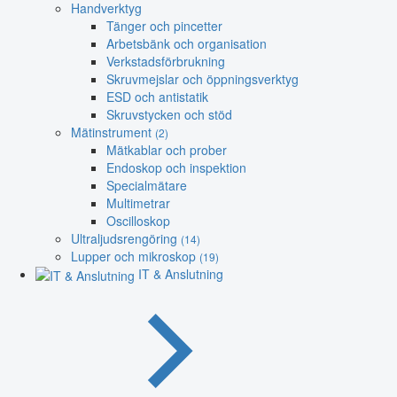
Handverktyg
Tänger och pincetter
Arbetsbänk och organisation
Verkstadsförbrukning
Skruvmejslar och öppningsverktyg
ESD och antistatik
Skruvstycken och stöd
Mätinstrument
(2)
Mätkablar och prober
Endoskop och inspektion
Specialmätare
Multimetrar
Oscilloskop
Ultraljudsrengöring
(14)
Lupper och mikroskop
(19)
IT & Anslutning