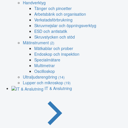
Handverktyg
Tänger och pincetter
Arbetsbänk och organisation
Verkstadsförbrukning
Skruvmejslar och öppningsverktyg
ESD och antistatik
Skruvstycken och stöd
Mätinstrument
(2)
Mätkablar och prober
Endoskop och inspektion
Specialmätare
Multimetrar
Oscilloskop
Ultraljudsrengöring
(14)
Lupper och mikroskop
(19)
IT & Anslutning