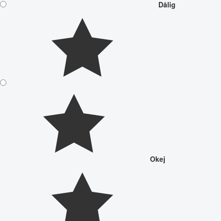
Dålig
Okej