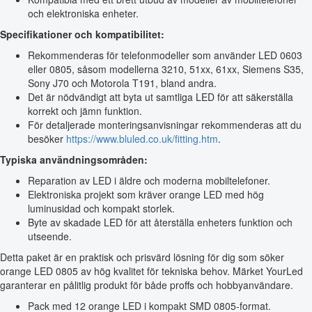
och elektroniska enheter.
Specifikationer och kompatibilitet:
Rekommenderas för telefonmodeller som använder LED 0603
eller 0805, såsom modellerna 3210, 51xx, 61xx, Siemens S35,
Sony J70 och Motorola T191, bland andra.
Det är nödvändigt att byta ut samtliga LED för att säkerställa
korrekt och jämn funktion.
För detaljerade monteringsanvisningar rekommenderas att du
besöker
https://www.bluled.co.uk/fitting.htm
.
Typiska användningsområden:
Reparation av LED i äldre och moderna mobiltelefoner.
Elektroniska projekt som kräver orange LED med hög
luminusidad och kompakt storlek.
Byte av skadade LED för att återställa enheters funktion och
utseende.
Detta paket är en praktisk och prisvärd lösning för dig som söker
orange LED 0805 av hög kvalitet för tekniska behov. Märket YourLed
garanterar en pålitlig produkt för både proffs och hobbyanvändare.
Pack med 12 orange LED i kompakt SMD 0805-format.