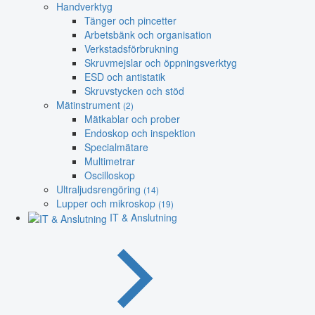
Handverktyg
Tänger och pincetter
Arbetsbänk och organisation
Verkstadsförbrukning
Skruvmejslar och öppningsverktyg
ESD och antistatik
Skruvstycken och stöd
Mätinstrument
(2)
Mätkablar och prober
Endoskop och inspektion
Specialmätare
Multimetrar
Oscilloskop
Ultraljudsrengöring
(14)
Lupper och mikroskop
(19)
IT & Anslutning