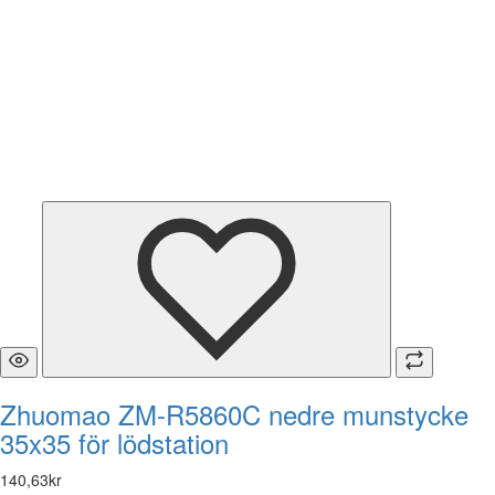
Zhuomao ZM-R5860C nedre munstycke
35x35 för lödstation
140
,
63
kr